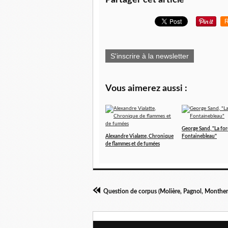
Partager cet article
R
S'inscrire à la newsletter
Vous aimerez aussi :
George Sand, "La for
Alexandre Vialatte, Chronique
Fontainebleau"
de flammes et de fumées
Question de corpus (Molière, Pagnol, Monther