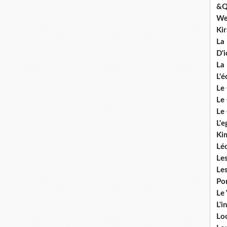
&Q
We
Ki
La
D'i
La 
L'é
Le 
Le 
Le 
L'e
Ki
Lé
Le
Le
Po
Le
L'i
Lo