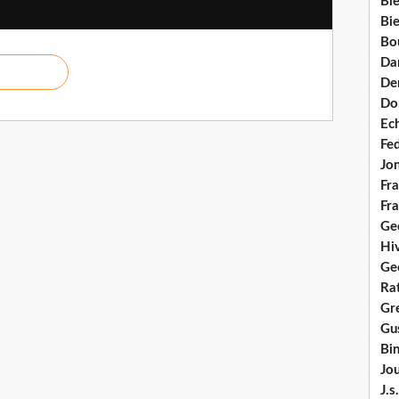
Bie
Bie
Bo
Da
Dem
Do
Ec
Fe
Jo
Fra
Fra
Ge
Hi
Ge
Ra
Gre
Gus
Bi
Jou
J.