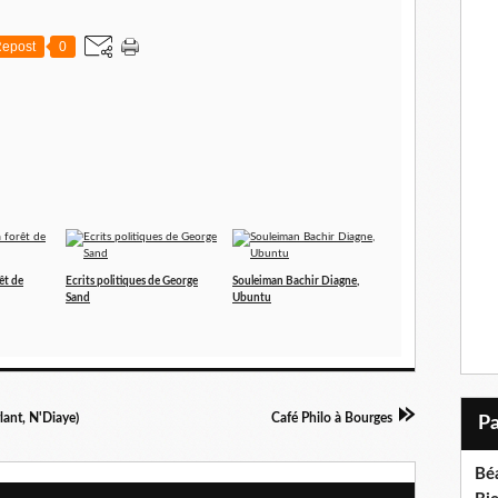
epost
0
êt de
Ecrits politiques de George
Souleiman Bachir Diagne,
Sand
Ubuntu
lant, N'Diaye)
Café Philo à Bourges
Bé