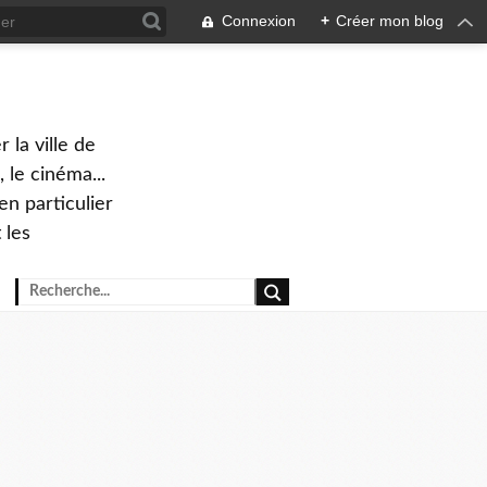
Connexion
+
Créer mon blog
 la ville de
 le cinéma...
en particulier
 les