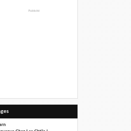
Publicité
Pages
arn