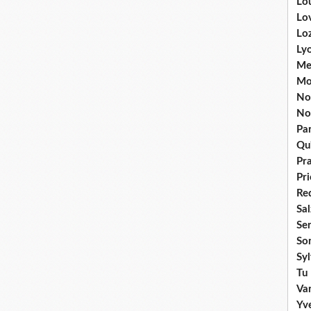
Lou
Lo
Lo
Ly
Me
Mo
No
No
Par
Qu'
Pr
Pr
Re
Sa
Se
So
Sy
Tu 
Va
Yv