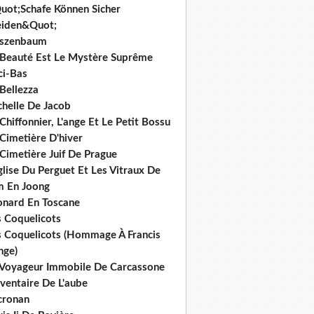
uot;Schafe Können Sicher
iden&Quot;
rszenbaum
 Beauté Est Le Mystère Suprême
ci-Bas
Bellezza
chelle De Jacob
Chiffonnier, L'ange Et Le Petit Bossu
Cimetière D'hiver
Cimetière Juif De Prague
glise Du Perguet Et Les Vitraux De
m En Joong
onard En Toscane
s Coquelicots
s Coquelicots (Hommage À Francis
nge)
 Voyageur Immobile De Carcassone
nventaire De L'aube
cronan