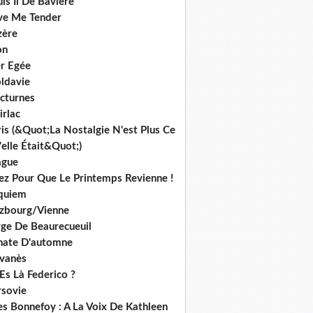
is Ii De Bavière
ve Me Tender
zère
on
r Egée
ldavie
cturnes
irlac
is (&Quot;La Nostalgie N'est Plus Ce
elle Était&Quot;)
ague
iez Pour Que Le Printemps Revienne !
quiem
lzbourg/Vienne
rge De Beaurecueuil
nate D'automne
lvanès
Es Là Federico ?
rsovie
es Bonnefoy : A La Voix De Kathleen