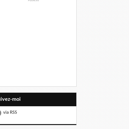
Publicité
lle initiative 💝 Notre blogueuse Emma a récemment démontré
uivez-moi
via RSS