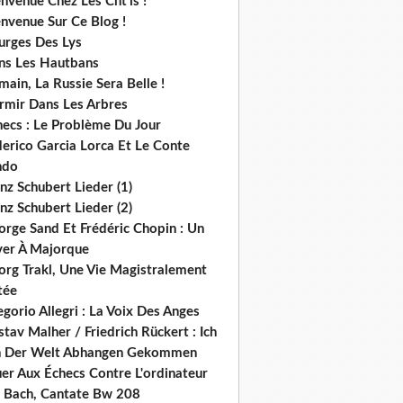
nvenue Chez Les Cht'is !
nvenue Sur Ce Blog !
urges Des Lys
ns Les Hautbans
ain, La Russie Sera Belle !
rmir Dans Les Arbres
hecs : Le Problème Du Jour
derico Garcia Lorca Et Le Conte
ndo
nz Schubert Lieder (1)
nz Schubert Lieder (2)
orge Sand Et Frédéric Chopin : Un
ver À Majorque
org Trakl, Une Vie Magistralement
tée
gorio Allegri : La Voix Des Anges
tav Malher / Friedrich Rückert : Ich
n Der Welt Abhangen Gekommen
er Aux Échecs Contre L'ordinateur
s. Bach, Cantate Bw 208