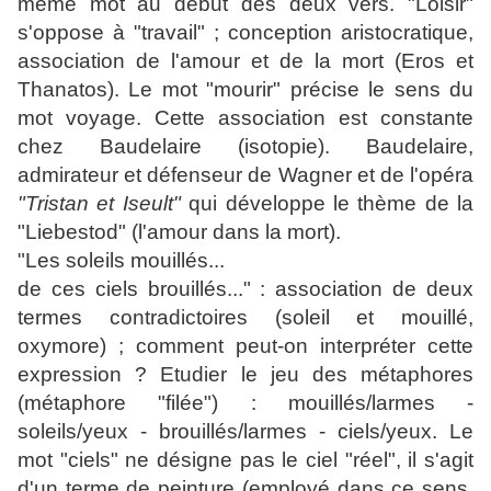
même mot au début des deux vers. "Loisir"
s'oppose à "travail" ; conception aristocratique,
association de l'amour et de la mort (Eros et
Thanatos). Le mot "mourir" précise le sens du
mot voyage. Cette association est constante
chez Baudelaire (isotopie). Baudelaire,
admirateur et défenseur de Wagner et de l'opéra
"Tristan et Iseult"
qui développe le thème de la
"Liebestod" (l'amour dans la mort).
"Les soleils mouillés...
de ces ciels brouillés..." : association de deux
termes contradictoires (soleil et mouillé,
oxymore) ; comment peut-on interpréter cette
expression ? Etudier le jeu des métaphores
(métaphore "filée") : mouillés/larmes -
soleils/yeux - brouillés/larmes - ciels/yeux. Le
mot "ciels" ne désigne pas le ciel "réel", il s'agit
d'un terme de peinture (employé dans ce sens,