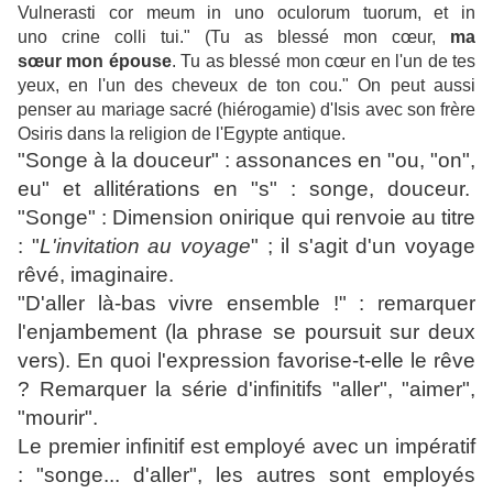
Vulnerasti cor meum in uno oculorum tuorum, et in
uno crine colli tui." (Tu as blessé mon
cœur
,
ma
sœur
mon épouse
. Tu as blessé mon
cœur
en l'un de tes
yeux, en l'un des cheveux de ton cou." On peut aussi
penser au mariage sacré (hiérogamie) d'Isis avec son frère
Osiris dans la religion de l'Egypte antique.
"Songe à la douceur" : assonances en "ou, "on",
eu" et allitérations en "s" : songe, douceur.
"Songe" : Dimension onirique qui renvoie au titre
: "
L'invitation au voyage
" ; il s'agit d'un voyage
rêvé, imaginaire.
"D'aller là-bas vivre ensemble !" : remarquer
l'enjambement (la phrase se poursuit sur deux
vers). En quoi l'expression favorise-t-elle le rêve
? Remarquer la série d'infinitifs "aller", "aimer",
"mourir".
Le premier infinitif est employé avec un impératif
: "songe... d'aller", les autres sont employés