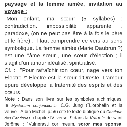
paysage et la femme aimée, invitation au
voyage :
"Mon enfant, ma
sœur
" (5 syllabes) :
contradiction, impossibilité apparente ,
paradoxe, (on ne peut pas être à la fois le père
et le frère) , il faut comprendre ce vers au sens
symbolique. La femme aimée (Marie Daubrun ?)
est une "âme
sœur
", une
sœur
d'élection ; il
s'agit d'un amour idéalisé, spiritualisé.
Cf. : "Pour rafraîchir ton
cœur
, nage vers ton
Electre !" Electre est la
sœur
d'Oreste. L'amour
épuré développe la fraternité des esprits et des
cœurs
.
Note :
Dans son livre sur les symboles alchimiques,
le
, C.G. Jung ("L'orphelin et la
Mysterium conjunctionis
veuve", Albin Michel, p.59) cite le texte biblique du
Cantique
, chapitre IV, verset 9 dans la
Vulgate
de saint
des Cantiques
Jérôme : "Vulnerasti cor meum,
soror mea sponsa
.