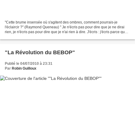
"Cette brume insensée où s'agitent des ombres, comment pourrais-je
l'éclaircir ?" (Raymond Queneau) " Je n'écris pas pour dire que je ne dirai
rien, je n'écris pas pour dire que je n'ai rien à dire. J'écris : j'écris parce que
nous avons vécu ensemble,...
"La Révolution du BEBOP"
Publié le 04/07/2010 à 23:31
Par
Robin Guilloux