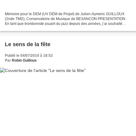
Mémoire pour le DEM (UV DEM de Projet) de Julien-Aymeric GUILLOUX
(2nde TMD), Conservatoire de Musique de BESANCON PRESENTATION :
En tant que tromboniste jouant du jazz depuis des années, j’ai souhaité
choisir comme sujet une branche de cette musique...
Le sens de la fête
Publié le 04/07/2010 à 18:52
Par
Robin Guilloux