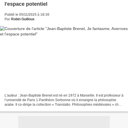
l'espace potentiel
Publié le 05/11/2025 à 18:30
Par
Robin Guilloux
L'auteur : Jean-Baptiste Brenet est né en 1972 à Marseille. Il est professeur à
l’université de Paris 1-Panthéon Sorbonne où il enseigne la philosophie
arabe. Il co-dirige la collection « Translatio. Philosophies médiévales » chez
Vrin où sont parues...