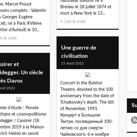
naturalisé suédois né à
e. Marcel Proust
Breslau le 28 juillet 1874 et
noms complets : Valentin
mort à New York le 13...
s Georges Eugène
Lire la suite
el), né à Paris XVIème
tier d'Auteuil) le 10...
re la suite
Une guerre de
civilisation
25 Août 2022
sirer et
degger. Un siècle
rès Davos
Concert in the Bolshoi
oût 2022
Theatre, devoted to the 100
anniversary from the date of
Tchaikovsky's death. The 6th
S
née d'étude : Pensée
of November, 1993.
titaire et cosmopolitisme
Концерт в Большом
idegger / Cassirer (18
Театре, посвященный 100-
mbre 2019 à la Maison
летию со дня смерти
rich Heine) en savoir
Чайковского. 6-е ноября