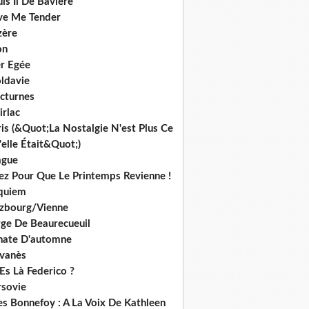
is Ii De Bavière
ve Me Tender
zère
on
r Egée
ldavie
cturnes
irlac
is (&Quot;La Nostalgie N'est Plus Ce
elle Était&Quot;)
ague
iez Pour Que Le Printemps Revienne !
quiem
lzbourg/Vienne
rge De Beaurecueuil
nate D'automne
lvanès
Es Là Federico ?
rsovie
es Bonnefoy : A La Voix De Kathleen