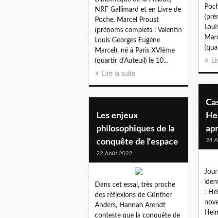
Poch
NRF Gallimard et en Livre de
(pré
Poche. Marcel Proust
Loui
(prénoms complets : Valentin
Marc
Louis Georges Eugène
(quar
Marcel), né à Paris XVIème
(quartir d'Auteuil) le 10...
Li
Lire la suite
Cas
Les enjeux
Hei
philosophiques de la
ap
24 A
conquête de l'espace
22 Août 2022
Jour
iden
Dans cet essai, très proche
: He
des réflexions de Günther
nove
Anders, Hannah Arendt
Hein
conteste que la conquête de