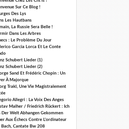
nvenue Chez Les Cht'is !
nvenue Sur Ce Blog !
urges Des Lys
ns Les Hautbans
ain, La Russie Sera Belle !
rmir Dans Les Arbres
hecs : Le Problème Du Jour
derico Garcia Lorca Et Le Conte
ndo
nz Schubert Lieder (1)
nz Schubert Lieder (2)
orge Sand Et Frédéric Chopin : Un
ver À Majorque
org Trakl, Une Vie Magistralement
tée
gorio Allegri : La Voix Des Anges
tav Malher / Friedrich Rückert : Ich
n Der Welt Abhangen Gekommen
er Aux Échecs Contre L'ordinateur
s. Bach, Cantate Bw 208