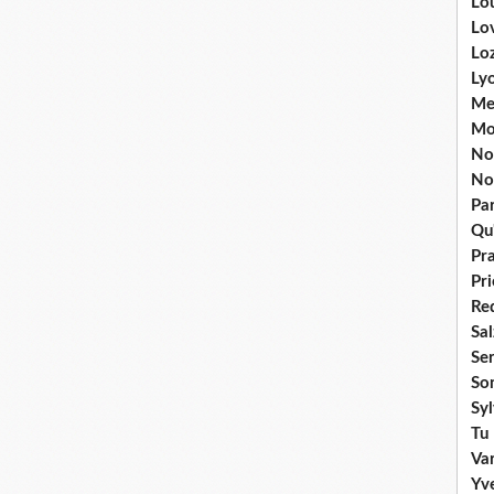
Lou
Lo
Lo
Ly
Me
Mo
No
No
Par
Qu'
Pr
Pr
Re
Sa
Se
So
Sy
Tu 
Va
Yv