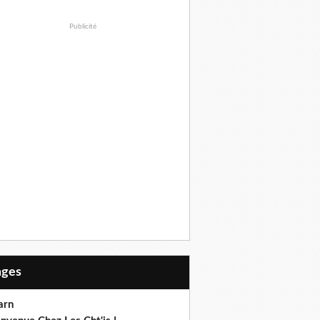
Publicité
Pages
arn