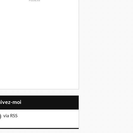
Publicité
uivez-moi
via RSS