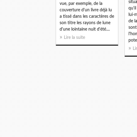
situ
vue, par exemple, de la
qu'i
couverture d'un livre déjà lu
lui-
a tissé dans les caractères de
de la
son titre les rayons de lune
sont
d'une lointaine nuit d'été....
l'ho
Lire la suite
pote
Li