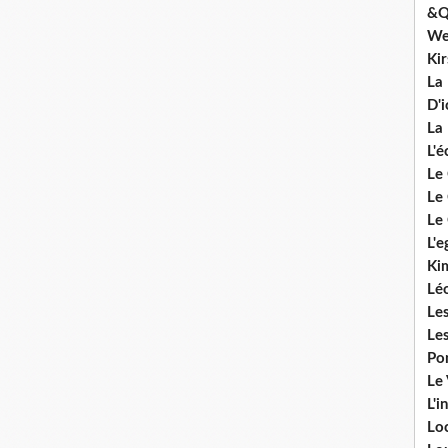
&Q
We
Ki
La
D'i
La 
L'é
Le 
Le 
Le 
L'e
Ki
Lé
Le
Le
Po
Le
L'i
Lo