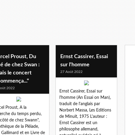
rcel Proust, Du
Ernst Cassirer, Essai
é de chez Swan :
sur l'homme
27 Août 2022
is le concert
commença..."
oût 2022
Ernst Cassirer, Essai sur
l'homme (An Essai on Man),
traduit de l'anglais par
el Proust, A la
Norbert Massa, Les Editions
erche du temps perdu,
de Minuit, 1975 L'auteur :
côté de chez Swann",
Ernst Cassirer est un
othèque de la Pléiade,
philosophe allemand,
Gallimard et en Livre de