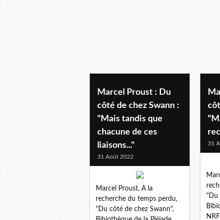
Marcel Proust : Du
Ma
côté de chez Swann :
côt
"Mais tandis que
"Ma
chacune de ces
re
31 A
liaisons..."
31 Août 2022
Marc
rech
Marcel Proust, A la
"Du 
recherche du temps perdu,
Bibi
"Du côté de chez Swann",
NRF 
Bibiothèque de la Pléiade,