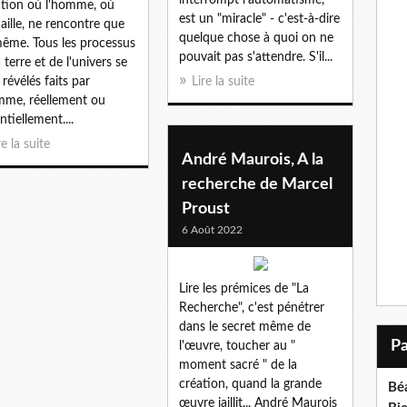
ation où l'homme, où
est un "miracle" - c'est-à-dire
l aille, ne rencontre que
quelque chose à quoi on ne
même. Tous les processus
pouvait pas s'attendre. S'il...
 terre et de l'univers se
 révélés faits par
Lire la suite
mme, réellement ou
ntiellement....
re la suite
André Maurois, A la
recherche de Marcel
Proust
6 Août 2022
Lire les prémices de "La
Recherche", c'est pénétrer
dans le secret même de
l'œuvre, toucher au "
moment sacré " de la
création, quand la grande
Bé
œuvre jaillit... André Maurois