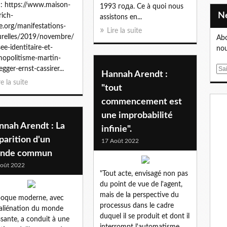
 : https://www.maison-
1993 года. Ce à quoi nous
rich-
assistons en...
e.org/manifestations-
Lire la suite
urelles/2019/novembre/
Abo
ee-identitaire-et-
nou
opolitisme-martin-
egger-ernst-cassirer...
E
Hannah Arendt :
m
re la suite
"tout
a
commencement est
i
l
une improbabilité
nnah Arendt : La
infinie".
parition d'un
17 Août 2022
nde commun
oût 2022
"Tout acte, envisagé non pas
du point de vue de l'agent,
mais de la perspective du
poque moderne, avec
processus dans le cadre
aliénation du monde
duquel il se produit et dont il
ssante, a conduit à une
interrompt l'automatisme,