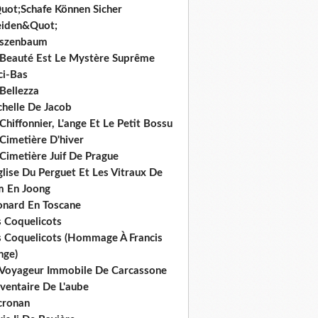
uot;Schafe Können Sicher
iden&Quot;
rszenbaum
 Beauté Est Le Mystère Suprême
ci-Bas
Bellezza
chelle De Jacob
Chiffonnier, L'ange Et Le Petit Bossu
Cimetière D'hiver
Cimetière Juif De Prague
glise Du Perguet Et Les Vitraux De
m En Joong
onard En Toscane
s Coquelicots
s Coquelicots (Hommage À Francis
nge)
 Voyageur Immobile De Carcassone
nventaire De L'aube
cronan