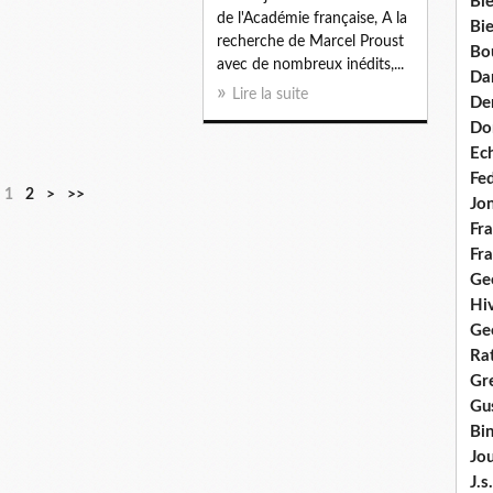
Bie
de l'Académie française, A la
Bie
recherche de Marcel Proust
Bo
avec de nombreux inédits,...
Da
Lire la suite
Dem
Do
Ec
Fe
1
2
>
>>
Jo
Fra
Fra
Ge
Hi
Ge
Ra
Gre
Gus
Bi
Jou
J.