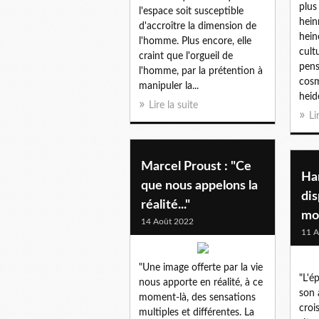
plus
l'espace soit susceptible
hein
d'accroître la dimension de
hein
l'homme. Plus encore, elle
cult
craint que l'orgueil de
pens
l'homme, par la prétention à
cosm
manipuler la...
heid
Lire la suite
Li
Marcel Proust : "Ce
Ha
que nous appelons la
dis
réalité..."
mo
14 Août 2022
11 A
"Une image offerte par la vie
"L'é
nous apporte en réalité, à ce
son 
moment-là, des sensations
croi
multiples et différentes. La