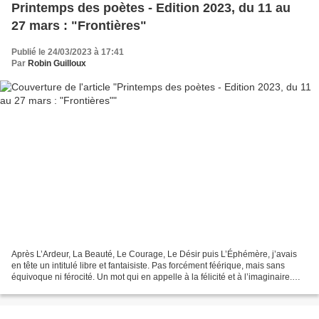
Printemps des poètes - Edition 2023, du 11 au
27 mars : "Frontières"
Publié le 24/03/2023 à 17:41
Par
Robin Guilloux
Après L’Ardeur, La Beauté, Le Courage, Le Désir puis L’Éphémère, j’avais
en tête un intitulé libre et fantaisiste. Pas forcément féérique, mais sans
équivoque ni férocité. Un mot qui en appelle à la félicité et à l’imaginaire.
Jusqu’à ce que la tragédie...