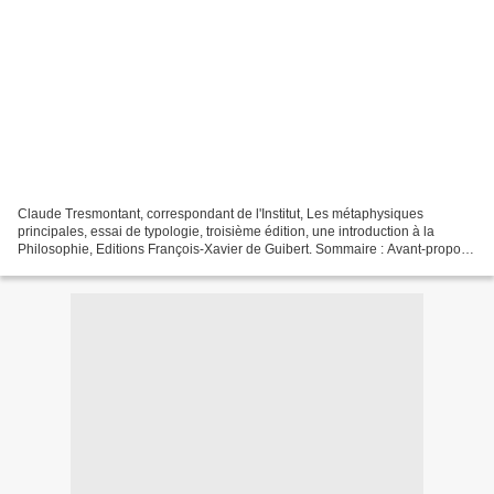
Claude Tresmontant, correspondant de l'Institut, Les métaphysiques
principales, essai de typologie, troisième édition, une introduction à la
Philosophie, Editions François-Xavier de Guibert. Sommaire : Avant-propos -
L'Être et le néant - II. Le Mythe...