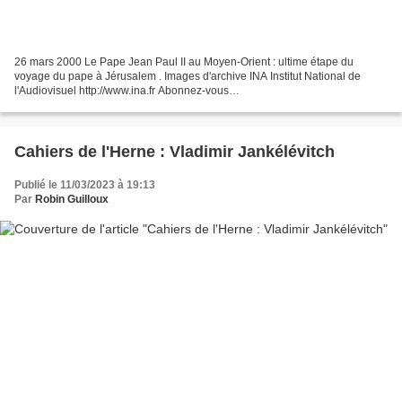
26 mars 2000 Le Pape Jean Paul II au Moyen-Orient : ultime étape du
voyage du pape à Jérusalem . Images d'archive INA Institut National de
l'Audiovisuel http://www.ina.fr Abonnez-vous
http://www.youtube.com/subscription_center?add_user=inasociete Abonnez-
vous...
Cahiers de l'Herne : Vladimir Jankélévitch
Publié le 11/03/2023 à 19:13
Par
Robin Guilloux