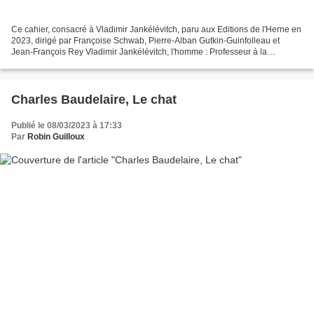
Ce cahier, consacré à Vladimir Jankélévitch, paru aux Editions de l'Herne en
2023, dirigé par Françoise Schwab, Pierre-Alban Gutkin-Guinfolleau et
Jean-François Rey Vladimir Jankélévitch, l'homme : Professeur à la
Sorbonne pendant près de trente ans,...
Charles Baudelaire, Le chat
Publié le 08/03/2023 à 17:33
Par
Robin Guilloux