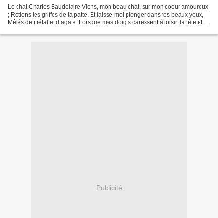
Le chat Charles Baudelaire Viens, mon beau chat, sur mon coeur amoureux
; Retiens les griffes de ta patte, Et laisse-moi plonger dans tes beaux yeux,
Mêlés de métal et d’agate. Lorsque mes doigts caressent à loisir Ta tête et
ton dos élastique, Et que...
Publicité