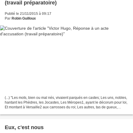
(travail préparatoire)
Publié le 21/11/2015 à 09:17
Par
Robin Guilloux
(...) "Les mots, bien ou mal nés, vivaient parqués en castes; Les uns, nobles,
hantant les Phèdres, les Jocastes, Les Méropes1, ayant le décorum pour loi,
Et montant à Versaille2 aux carrosses du roi; Les autres, tas de gueux,
drôles patibulaires3, Habitant...
Eux, c'est nous