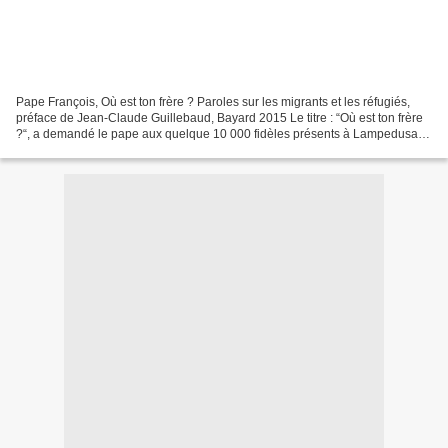
Pape François, Où est ton frère ? Paroles sur les migrants et les réfugiés,
préface de Jean-Claude Guillebaud, Bayard 2015 Le titre : “Où est ton frère
?“, a demandé le pape aux quelque 10 000 fidèles présents à Lampedusa
en citant la question que Dieu...