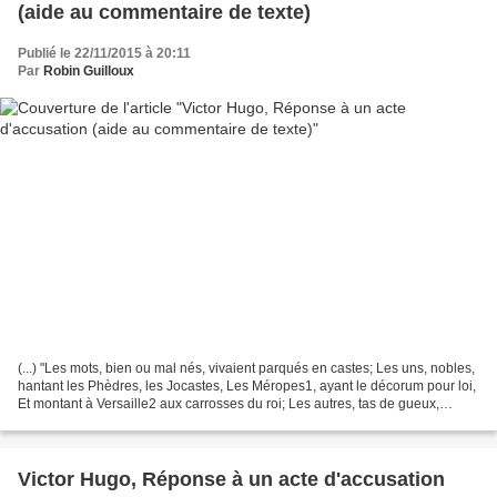
(aide au commentaire de texte)
Publié le 22/11/2015 à 20:11
Par
Robin Guilloux
(...) "Les mots, bien ou mal nés, vivaient parqués en castes; Les uns, nobles,
hantant les Phèdres, les Jocastes, Les Méropes1, ayant le décorum pour loi,
Et montant à Versaille2 aux carrosses du roi; Les autres, tas de gueux,
drôles patibulaires3, Habitant...
Victor Hugo, Réponse à un acte d'accusation