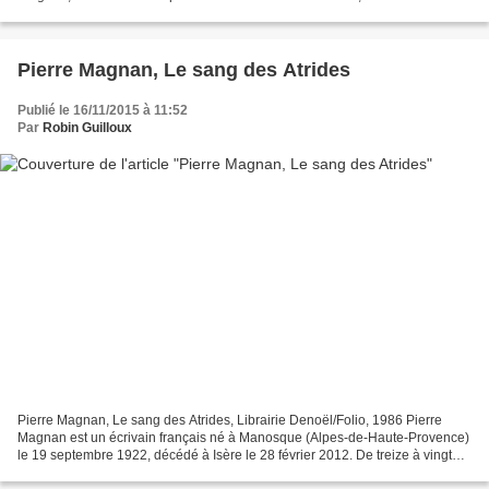
plusieurs ouvrages de théorie...
Pierre Magnan, Le sang des Atrides
Publié le 16/11/2015 à 11:52
Par
Robin Guilloux
Pierre Magnan, Le sang des Atrides, Librairie Denoël/Folio, 1986 Pierre
Magnan est un écrivain français né à Manosque (Alpes-de-Haute-Provence)
le 19 septembre 1922, décédé à Isère le 28 février 2012. De treize à vingt
ans, il est typographe dans une...