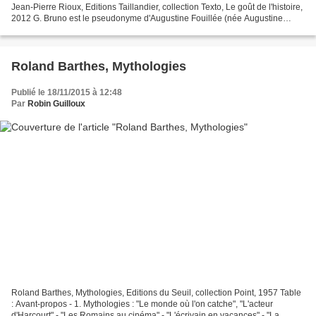
Jean-Pierre Rioux, Editions Taillandier, collection Texto, Le goût de l'histoire,
2012 G. Bruno est le pseudonyme d'Augustine Fouillée (née Augustine
Tuillerie), femme de Lettres...
Roland Barthes, Mythologies
Publié le 18/11/2015 à 12:48
Par
Robin Guilloux
Roland Barthes, Mythologies, Editions du Seuil, collection Point, 1957 Table
: Avant-propos - 1. Mythologies : "Le monde où l'on catche", "L'acteur
d'Harcourt" - "Les Romains au cinéma" - "L'écrivain en vacances" - "La