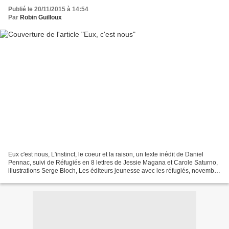
Publié le 20/11/2015 à 14:54
Par
Robin Guilloux
Eux c'est nous, L'instinct, le coeur et la raison, un texte inédit de Daniel
Pennac, suivi de Réfugiés en 8 lettres de Jessie Magana et Carole Saturno,
illustrations Serge Bloch, Les éditeurs jeunesse avec les réfugiés, novembre
2015 "Avec ce livre, plus...