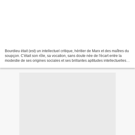
Bourdieu était (est) un intellectuel critique, héritier de Marx et des maîtres du
soupçon. C'était son rôle, sa vocation, sans doute née de l'écart entre la
modestie de ses origines sociales et ses brillantes aptitudes intellectuelles. Il
aura passé toute...