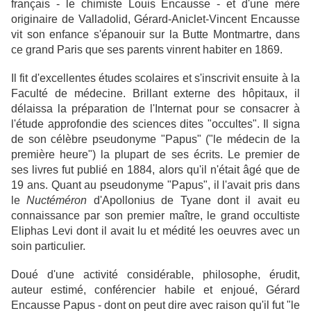
français - le chimiste Louis Encausse - et d'une mère
originaire de Valladolid, Gérard-Aniclet-Vincent Encausse
vit son enfance s'épanouir sur la Butte Montmartre, dans
ce grand Paris que ses parents vinrent habiter en 1869.
Il fit d'excellentes études scolaires et s'inscrivit ensuite à la
Faculté de médecine. Brillant externe des hôpitaux, il
délaissa la préparation de l'Internat pour se consacrer à
l'étude approfondie des sciences dites "occultes". Il signa
de son célèbre pseudonyme "Papus" ("le médecin de la
première heure") la plupart de ses écrits. Le premier de
ses livres fut publié en 1884, alors qu'il n'était âgé que de
19 ans. Quant au pseudonyme "Papus", il l'avait pris dans
le
Nuctéméron
d'Apollonius de Tyane dont il avait eu
connaissance par son premier maître, le grand occultiste
Eliphas Levi dont il avait lu et médité les oeuvres avec un
soin particulier.
Doué d'une activité considérable, philosophe, érudit,
auteur estimé, conférencier habile et enjoué, Gérard
Encausse Papus - dont on peut dire avec raison qu'il fut "le