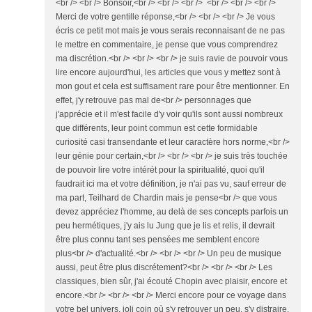
<br /> <br /> Bonsoir,<br /> <br /> <br /> <br /> <br /> <br />
Merci de votre gentille réponse,<br /> <br /> <br /> Je vous
écris ce petit mot mais je vous serais reconnaisant de ne pas
le mettre en commentaire, je pense que vous comprendrez
ma discrétion.<br /> <br /> <br /> je suis ravie de pouvoir vous
lire encore aujourd'hui, les articles que vous y mettez sont à
mon gout et cela est suffisament rare pour être mentionner. En
effet, j'y retrouve pas mal de<br /> personnages que
j'apprécie et il m'est facile d'y voir qu'ils sont aussi nombreux
que différents, leur point commun est cette formidable
curiosité casi transendante et leur caractère hors norme,<br />
leur génie pour certain,<br /> <br /> <br /> je suis très touchée
de pouvoir lire votre intérét pour la spiritualité, quoi qu'il
faudrait ici ma et votre définition, je n'ai pas vu, sauf erreur de
ma part, Teilhard de Chardin mais je pense<br /> que vous
devez appréciez l'homme, au delà de ses concepts parfois un
peu hermétiques, j'y ais lu Jung que je lis et relis, il devrait
être plus connu tant ses pensées me semblent encore
plus<br /> d'actualité.<br /> <br /> <br /> Un peu de musique
aussi, peut être plus discrétement?<br /> <br /> <br /> Les
classiques, bien sûr, j'ai écouté Chopin avec plaisir, encore et
encore.<br /> <br /> <br /> Merci encore pour ce voyage dans
votre bel univers, joli coin où s'y retrouver un peu, s'y distraire,