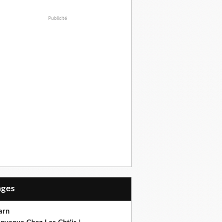
Publicité
Pages
arn