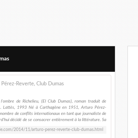
umas
 Pérez-Reverte, Club Dumas
'ombre de Richelieu, (El Club Dumas), roman traduit de
-C.. Lattès, 1993 Né à Carthagène en 1951, Arturo Pérez-
nombre de conflits internationaux en tant que journaliste de
urd'hui décidé de se consacrer entièrement à la littérature. Sa
86 avec El Husar et El Maestro de Esgrima (1988), marque
e.com/2014/11/arturo-perez-reverte-club-dumas.html
Tableau du maître flamand qui a obtenu le Grand Prix de