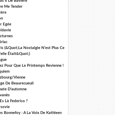
is Ii De Bavière
ve Me Tender
zère
on
r Egée
ldavie
cturnes
irlac
is (&Quot;La Nostalgie N'est Plus Ce
elle Était&Quot;)
ague
iez Pour Que Le Printemps Revienne !
quiem
lzbourg/Vienne
rge De Beaurecueuil
nate D'automne
lvanès
Es Là Federico ?
rsovie
es Bonnefoy : A La Voix De Kathleen