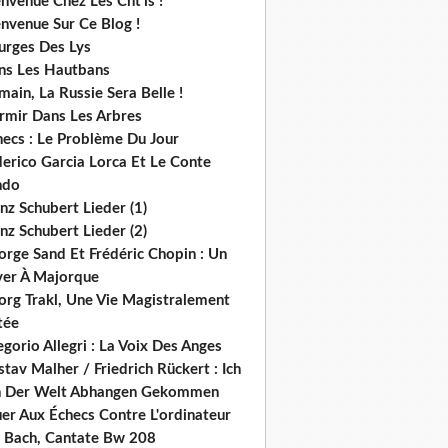
nvenue Chez Les Cht'is !
nvenue Sur Ce Blog !
urges Des Lys
ns Les Hautbans
ain, La Russie Sera Belle !
rmir Dans Les Arbres
hecs : Le Problème Du Jour
derico Garcia Lorca Et Le Conte
ndo
nz Schubert Lieder (1)
nz Schubert Lieder (2)
orge Sand Et Frédéric Chopin : Un
ver À Majorque
org Trakl, Une Vie Magistralement
tée
gorio Allegri : La Voix Des Anges
tav Malher / Friedrich Rückert : Ich
n Der Welt Abhangen Gekommen
er Aux Échecs Contre L'ordinateur
s. Bach, Cantate Bw 208