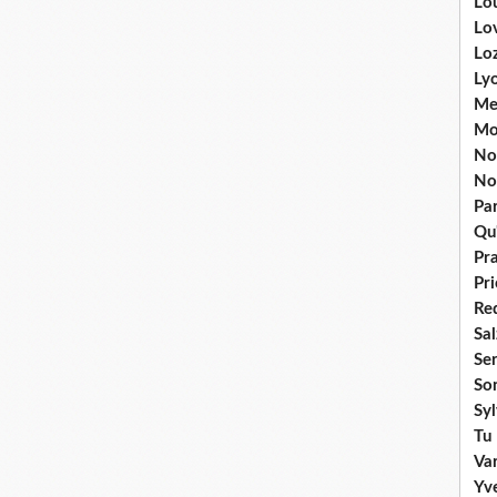
Lou
Lo
Lo
Ly
Me
Mo
No
No
Par
Qu'
Pr
Pr
Re
Sa
Se
So
Sy
Tu 
Va
Yv