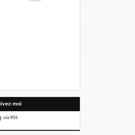
Publicité
uivez-moi
via RSS