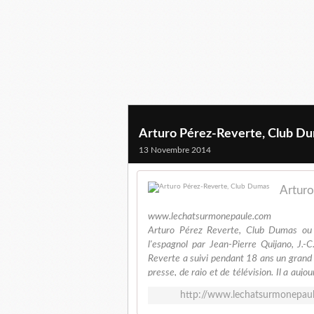
Arturo Pérez-Reverte, Club D
13 Novembre 2014
Arturo
www.lechatsurmonepaule.com
Arturo Pérez Reverte, Club Dumas ou l
l'espagnol par Jean-Pierre Quijano, J.
Reverte a suivi pendant 18 ans un grand 
presse, de raio et de télévision. Il a aujo
carrière de romancier, commencée en 19
http://www.lechatsurmonepaul
ensuite une étape importante avec Le 