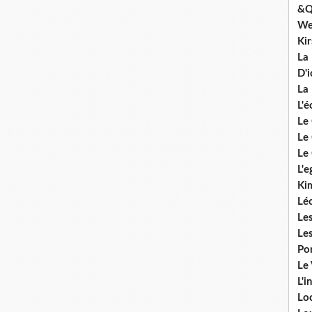
&Q
We
Ki
La
D'i
La 
L'é
Le 
Le 
Le 
L'e
Ki
Lé
Le
Le
Po
Le
L'i
Lo