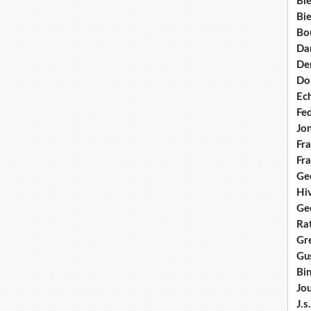
Bie
Bie
Bo
Da
Dem
Do
Ec
Fe
Jo
Fra
Fra
Ge
Hi
Ge
Ra
Gre
Gus
Bi
Jou
J.