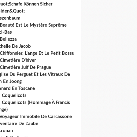
uot;Schafe Können Sicher
iden&Quot;
rszenbaum
 Beauté Est Le Mystère Suprême
ci-Bas
Bellezza
chelle De Jacob
Chiffonnier, L'ange Et Le Petit Bossu
Cimetière D'hiver
Cimetière Juif De Prague
glise Du Perguet Et Les Vitraux De
m En Joong
onard En Toscane
s Coquelicots
s Coquelicots (Hommage À Francis
nge)
 Voyageur Immobile De Carcassone
nventaire De L'aube
cronan