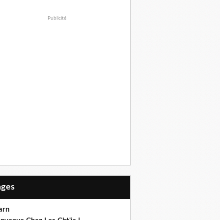
Publicité
Pages
arn