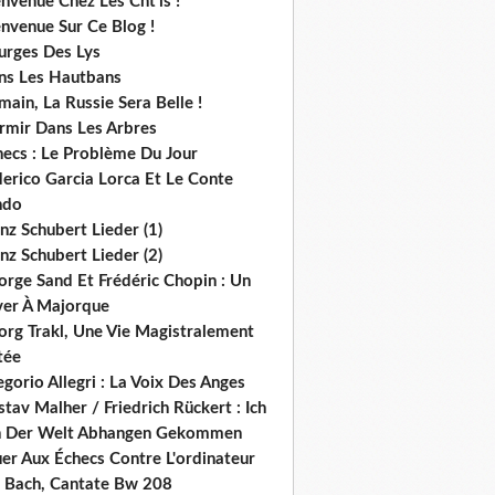
nvenue Chez Les Cht'is !
nvenue Sur Ce Blog !
urges Des Lys
ns Les Hautbans
ain, La Russie Sera Belle !
rmir Dans Les Arbres
hecs : Le Problème Du Jour
derico Garcia Lorca Et Le Conte
ndo
nz Schubert Lieder (1)
nz Schubert Lieder (2)
orge Sand Et Frédéric Chopin : Un
ver À Majorque
org Trakl, Une Vie Magistralement
tée
gorio Allegri : La Voix Des Anges
tav Malher / Friedrich Rückert : Ich
n Der Welt Abhangen Gekommen
er Aux Échecs Contre L'ordinateur
s. Bach, Cantate Bw 208