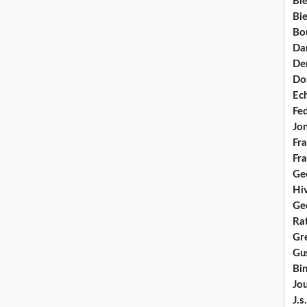
Bie
Bie
Bo
Da
Dem
Do
Ec
Fe
Jo
Fra
Fra
Ge
Hi
Ge
Ra
Gre
Gus
Bi
Jou
J.