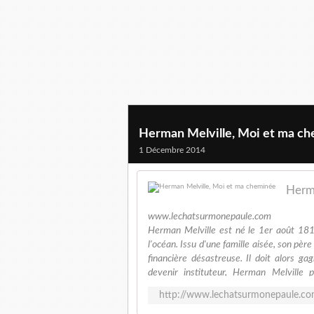
Herman Melville, Moi et ma c
1 Décembre 2014
Herma
www.lechatsurmonepaule.com
Herman Melville est né le 1er août 18
l'océan. Issu d'une famille aisée, son pè
financière désastreuse. Il doit alors g
devenir instituteur, Herman Melville p
balainière des mers du Sud. Il séjourne
http://www.lechatsurmonepaule.co
conte ses aventures dans Taïpi et en 184