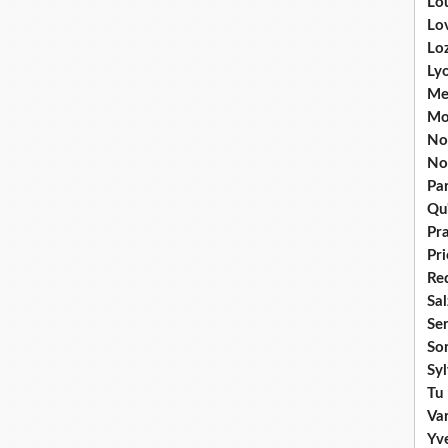
Lou
Lo
Lo
Ly
Me
Mo
No
No
Par
Qu'
Pr
Pr
Re
Sa
Se
So
Sy
Tu 
Va
Yv