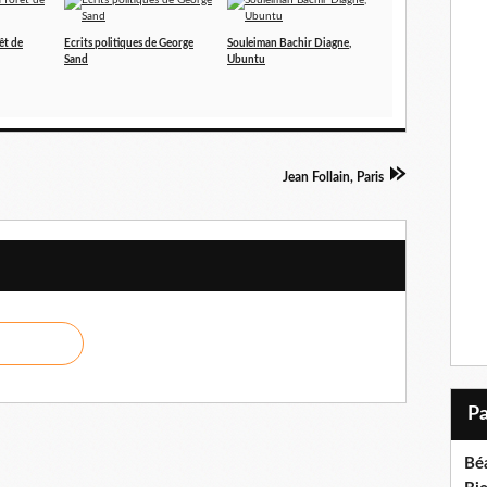
êt de
Ecrits politiques de George
Souleiman Bachir Diagne,
Sand
Ubuntu
Jean Follain, Paris
Bé