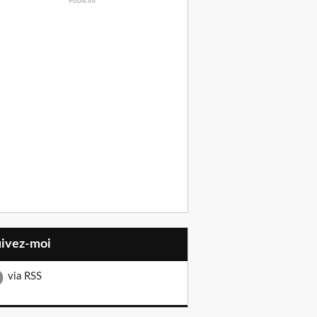
Publicité
uivez-moi
via RSS