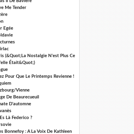
is Ii De Bavière
ve Me Tender
zère
on
r Egée
ldavie
cturnes
irlac
is (&Quot;La Nostalgie N'est Plus Ce
elle Était&Quot;)
ague
iez Pour Que Le Printemps Revienne !
quiem
lzbourg/Vienne
rge De Beaurecueuil
nate D'automne
lvanès
Es Là Federico ?
rsovie
es Bonnefoy : A La Voix De Kathleen