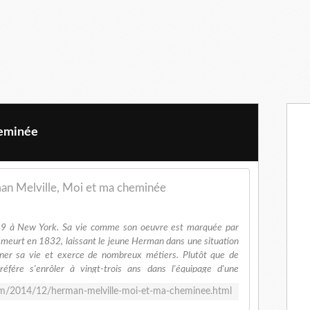
heminée
n Melville, Moi et ma cheminée
19 à New York. Sa vie comme son oeuvre est marquée par
re meurt en 1832, laissant le jeune Herman dans une situation
agner sa vie et exerce de nombreux métiers. Plutôt que de
référe s'enrôler à vingt-trois ans dans l'équipage d'une
 aux îles Marquises et retourne aux Etats-Unis. En 1846, il
m/2014/12/herman-melville-moi-et-ma-cheminee.html
7, il publie Omoo. Ces deux ouvrages lui valent aussitôt un