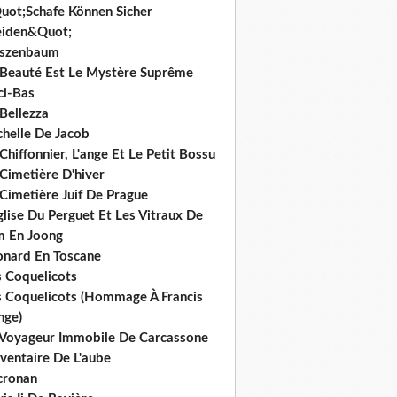
uot;Schafe Können Sicher
iden&Quot;
rszenbaum
 Beauté Est Le Mystère Suprême
ci-Bas
Bellezza
chelle De Jacob
Chiffonnier, L'ange Et Le Petit Bossu
Cimetière D'hiver
Cimetière Juif De Prague
glise Du Perguet Et Les Vitraux De
m En Joong
onard En Toscane
s Coquelicots
s Coquelicots (Hommage À Francis
nge)
 Voyageur Immobile De Carcassone
nventaire De L'aube
cronan