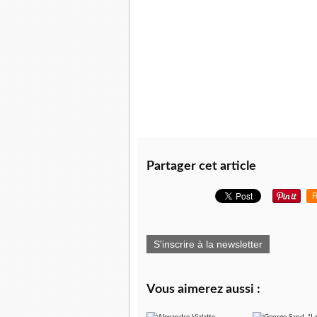
est là : si les femmes (évidemment !), le
démolir la si précieuse cheminée de l'écr
Autrement dit : sus à la paresse organiq
produire encore de l'argent, quitte à ce 
virilité."
Partager cet article
R
S'inscrire à la newsletter
Vous aimerez aussi :