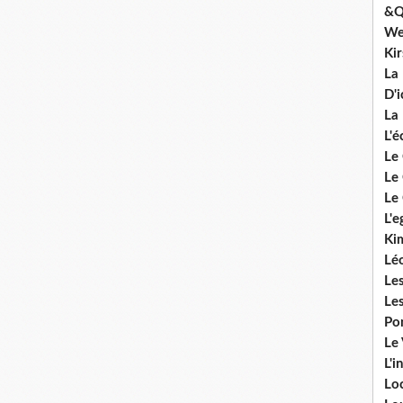
&Q
We
Ki
La
D'i
La 
L'é
Le 
Le 
Le 
L'e
Ki
Lé
Le
Le
Po
Le
L'i
Lo