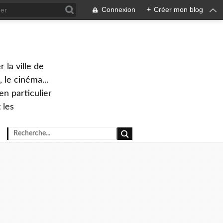
Connexion
+
Créer mon blog
 la ville de
 le cinéma...
en particulier
 les