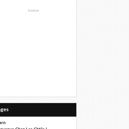
Publicité
Pages
arn