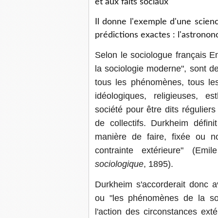
et aux faits sociaux
Il donne l'exemple d'une scienc
prédictions exactes : l'astronon
Selon le sociologue français 
la sociologie moderne", sont d
tous les phénomènes, tous les
idéologiques, religieuses, e
société pour être dits régulier
de collectifs. Durkheim défin
manière de faire, fixée ou no
contrainte extérieure" (Em
sociologique
, 1895).
Durkheim s'accorderait donc av
ou "les phénomènes de la so
l'action des circonstances exté