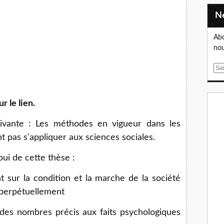
Abo
nou
E
m
a
i
r le lien.
l
uivante : Les méthodes en vigueur dans les
t pas s'appliquer aux sciences sociales.
ui de cette thèse :
nt sur la condition et la marche de la société
 perpétuellement
r des nombres précis aux faits psychologiques