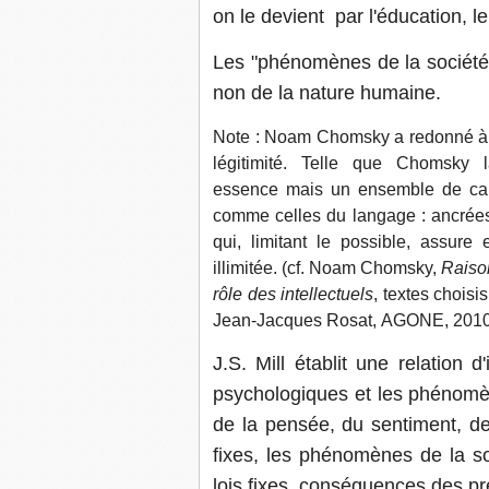
on le devient par l'éducation, le 
Les "phénomènes de la société
non de la nature humaine.
Note : Noam Chomsky a redonné à 
légitimité. Telle que Chomsky 
essence mais un ensemble de capa
comme celles du langage : ancrées 
qui, limitant le possible, assur
illimitée. (cf. Noam Chomsky,
Raison
rôle des intellectuels
, textes choisi
Jean-Jacques Rosat, AGONE, 2010
J.S. Mill établit une relation
psychologiques et les phénomè
de la pensée, du sentiment, de 
fixes, les phénomènes de la so
lois fixes, conséquences des p