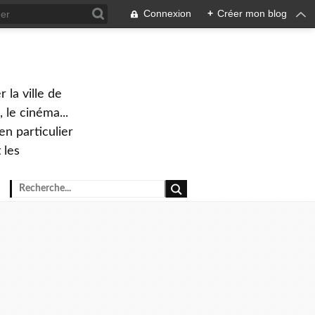
Connexion
+
Créer mon blog
 la ville de
 le cinéma...
en particulier
 les