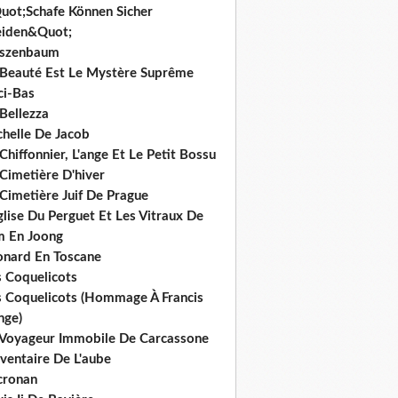
uot;Schafe Können Sicher
iden&Quot;
rszenbaum
 Beauté Est Le Mystère Suprême
ci-Bas
Bellezza
chelle De Jacob
Chiffonnier, L'ange Et Le Petit Bossu
Cimetière D'hiver
Cimetière Juif De Prague
glise Du Perguet Et Les Vitraux De
m En Joong
onard En Toscane
s Coquelicots
s Coquelicots (Hommage À Francis
nge)
 Voyageur Immobile De Carcassone
nventaire De L'aube
cronan