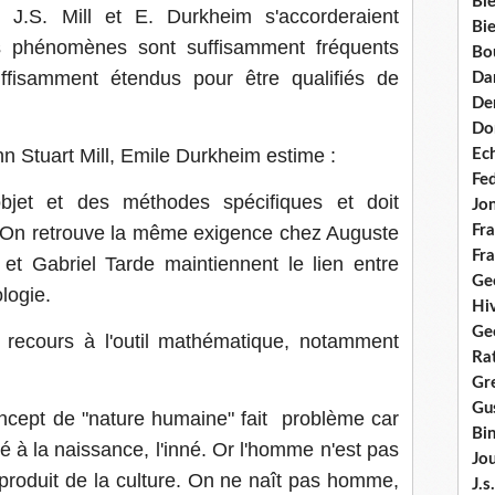
Bie
J.S. Mill et E. Durkheim s'accorderaient
Bie
s phénomènes sont suffisamment fréquents
Bo
uffisamment étendus pour être qualifiés de
Da
Dem
Do
n Stuart Mill, Emile Durkheim estime :
Ec
Fe
bjet et des méthodes spécifiques et doit
Jo
. On retrouve la même exigence chez Auguste
Fra
Fra
t Gabriel Tarde maintiennent le lien entre
Ge
logie.
Hi
Ge
r recours à l'outil mathématique, notamment
Ra
Gre
Gus
oncept de "nature humaine" fait problème car
Bi
né à la naissance, l'inné. Or l'homme n'est pas
Jou
produit de la culture. On ne naît pas homme,
J.