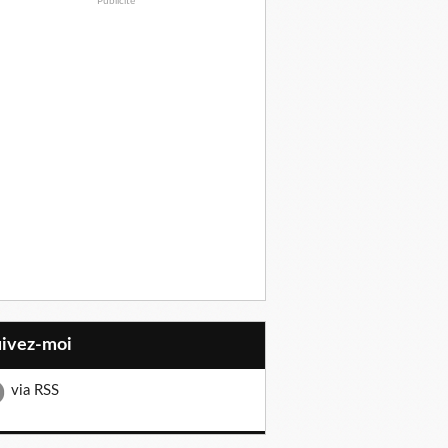
Publicité
uivez-moi
via RSS