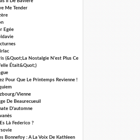
is Ii De Bavière
ve Me Tender
zère
on
r Egée
ldavie
cturnes
irlac
is (&Quot;La Nostalgie N'est Plus Ce
elle Était&Quot;)
ague
iez Pour Que Le Printemps Revienne !
quiem
lzbourg/Vienne
rge De Beaurecueuil
nate D'automne
lvanès
Es Là Federico ?
rsovie
es Bonnefoy : A La Voix De Kathleen