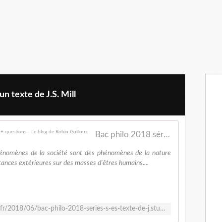
un texte de J.S. Mill
Bac philo 2018 séries S, ES, texte de J. Stuart Mill + questions - Le blog de Robin Guilloux
phénomènes de la société sont des phénomènes de la nature
stances extérieures sur des masses d'êtres humains....
http://lechatsurmonepaule.over-blog.fr/2018/06/bac-philo-2018-series-s-es-texte-de-j.stuart-mill-questions.html