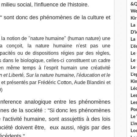
milieu social, l'influence de l'histoire.
&Q
We
" sont donc des phénomènes de la culture et
Ki
La
D'i
la notion de "nature humaine" (human nature) une
La 
la conçoit, la nature humaine n'est pas une
L'é
cités ou de dispositions régies par des règles,
Le 
dans le biologique, celles-ci constituent un cadre
Le 
e en même temps à l'esprit humain une créativité
Le 
L'e
 et Liberté, Sur la nature humaine, l'éducation et le
Ki
s et présentés par Frédéric Cotton, Aude Blandini et
Lé
)
Le
 d'inference analogique entre les phénomènes
Le
nes de la société : "Si donc les phénomènes
Po
Le
l'activité humaine, sont assujettis à des lois
L'i
ciété doivent être, eux aussi, régis par des
Lo
récédents."