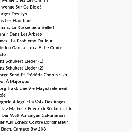
nvenue Chez Les Cht'is !
nvenue Sur Ce Blog !
urges Des Lys
ns Les Hautbans
ain, La Russie Sera Belle !
rmir Dans Les Arbres
hecs : Le Problème Du Jour
derico Garcia Lorca Et Le Conte
ndo
nz Schubert Lieder (1)
nz Schubert Lieder (2)
orge Sand Et Frédéric Chopin : Un
ver À Majorque
org Trakl, Une Vie Magistralement
tée
gorio Allegri : La Voix Des Anges
tav Malher / Friedrich Rückert : Ich
n Der Welt Abhangen Gekommen
er Aux Échecs Contre L'ordinateur
s. Bach, Cantate Bw 208