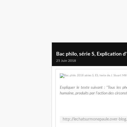
Bac philo, série S, Explication d'
25 Juin 2018
Expliquer le texte suivant : "Tous les 
humaine, produits par l'action des circon