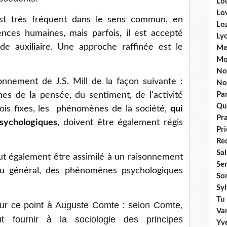
Lou
Lo
st très fréquent dans le sens commun, en
Lo
ences humaines, mais parfois, il est accepté
Ly
auxiliaire. Une approche raffinée est le
Me
Mo
No
onnement de J.S. Mill de la façon suivante :
No
s de la pensée, du sentiment, de l'activité
Par
Qu'
lois fixes, les phénomènes de la société,
qui
Pr
psychologiques
, doivent être également régis
Pr
Re
Sa
eut également être assimilé à un raisonnement
Se
 au général, des phénomènes psychologiques
So
Sy
Tu 
sur ce point à Auguste Comte : selon Comte,
Va
ut fournir à la sociologie des principes
Yv