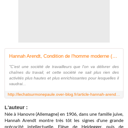
Hannah Arendt, Condition de l'homme moderne (The Human Condition) - Le blog de Robin Guilloux
"C'est une société de travailleurs que l'on va délivrer des
chaînes du travail, et cette société ne sait plus rien des
activités plus hautes et plus enrichissantes pour lesquelles il
vaudrai...
http://lechatsurmonepaule.over-blog.fr/article-hannah-arendt-condition-de-l-homme-moderne-107618839.html
L'auteur :
Née à Hanovre (Allemagne) en 1906, dans une famille juive,
Hannah Arendt montre très tôt les signes d'une grande
précocité intellectuelle. Elève de Heidegger, puis de