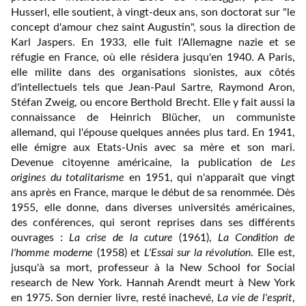
Husserl, elle soutient, à vingt-deux ans, son doctorat sur "le
concept d'amour chez saint Augustin", sous la direction de
Karl Jaspers. En 1933, elle fuit l'Allemagne nazie et se
réfugie en France, où elle résidera jusqu'en 1940. A Paris,
elle milite dans des organisations sionistes, aux côtés
d'intellectuels tels que Jean-Paul Sartre, Raymond Aron,
Stéfan Zweig, ou encore Berthold Brecht. Elle y fait aussi la
connaissance de Heinrich Blücher, un communiste
allemand, qui l'épouse quelques années plus tard. En 1941,
elle émigre aux Etats-Unis avec sa mère et son mari.
Devenue citoyenne américaine, la publication de
Les
origines du totalitarisme
en 1951, qui n'apparaît que vingt
ans après en France, marque le début de sa renommée. Dès
1955, elle donne, dans diverses universités américaines,
des conférences, qui seront reprises dans ses différents
ouvrages :
La crise de la cuture
(1961),
La Condition de
l'homme moderne
(1958) et
L'Essai sur la révolution
. Elle est,
jusqu'à sa mort, professeur à la New School for Social
research de New York. Hannah Arendt meurt à New York
en 1975. Son dernier livre, resté inachevé,
La vie de l'esprit
,