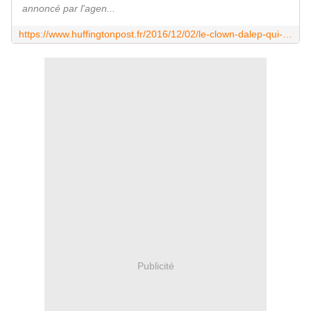
annoncé par l'agen...
https://www.huffingtonpost.fr/2016/12/02/le-clown-dalep-qui-reconfortait-les-enfants-traumatises-est-mor_a_21619029/
Publicité