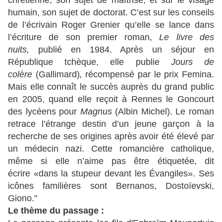
chrétienne, son sujet de maîtrise, et sur le visage
humain, son sujet de doctorat. C’est sur les conseils
de l’écrivain Roger Grenier qu’elle se lance dans
l’écriture de son premier roman,
Le livre des
nuits,
publié en 1984. Après un séjour en
République tchèque, elle publie
Jours de
colère
(Gallimard)
,
récompensé par le prix Femina.
Mais elle connaît le succès auprès du grand public
en 2005, quand elle reçoit à Rennes le Goncourt
des lycéens pour
Magnus
(Albin Michel). Le roman
retrace l’étrange destin d’un jeune garçon à la
recherche de ses origines après avoir été élevé par
un médecin nazi. Cette romancière catholique,
même si elle n’aime pas être étiquetée, dit
écrire «dans la stupeur devant les Évangiles»
. S
es
icônes familières sont Bernanos, Dostoïevski,
Giono."
Le thème du passage :