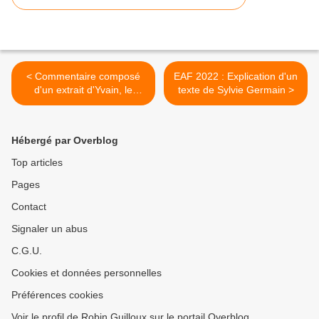
< Commentaire composé
EAF 2022 : Explication d'un
d'un extrait d'Yvain, le
texte de Sylvie Germain >
chevalier au lion de
Chrétien de Troyes
Hébergé par Overblog
Top articles
Pages
Contact
Signaler un abus
C.G.U.
Cookies et données personnelles
Préférences cookies
Voir le profil de Robin Guilloux sur le portail Overblog