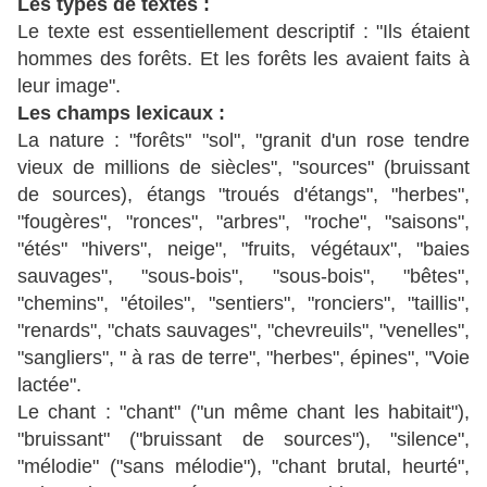
Les types de textes :
Le texte est essentiellement descriptif : "Ils étaient
hommes des forêts. Et les forêts les avaient faits à
leur image".
Les champs lexicaux :
La nature : "forêts" "sol", "granit d'un rose tendre
vieux de millions de siècles", "sources" (bruissant
de sources), étangs "troués d'étangs", "herbes",
"fougères", "ronces", "arbres", "roche", "saisons",
"étés" "hivers", neige", "fruits, végétaux", "baies
sauvages", "sous-bois", "sous-bois", "bêtes",
"chemins", "étoiles", "sentiers", "ronciers", "taillis",
"renards", "chats sauvages", "chevreuils", "venelles",
"sangliers", " à ras de terre", "herbes", épines", "Voie
lactée".
Le chant : "chant" ("un même chant les habitait"),
"bruissant" ("bruissant de sources"), "silence",
"mélodie" ("sans mélodie"), "chant brutal, heurté",