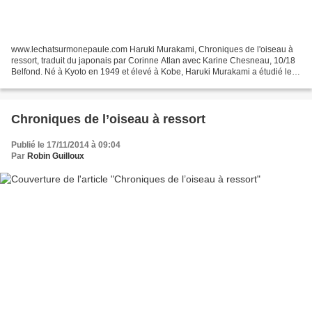
www.lechatsurmonepaule.com Haruki Murakami, Chroniques de l'oiseau à
ressort, traduit du japonais par Corinne Atlan avec Karine Chesneau, 10/18
Belfond. Né à Kyoto en 1949 et élevé à Kobe, Haruki Murakami a étudié le
théâtre et le cinéma à l'université...
Chroniques de l’oiseau à ressort
Publié le 17/11/2014 à 09:04
Par
Robin Guilloux