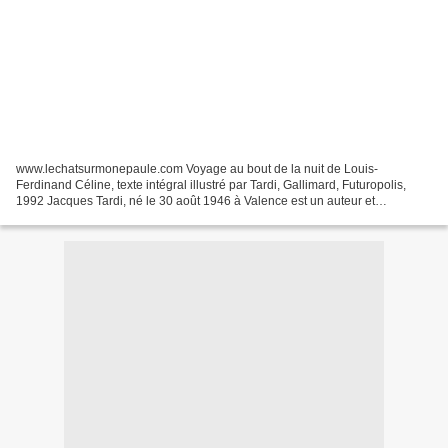
www.lechatsurmonepaule.com Voyage au bout de la nuit de Louis-
Ferdinand Céline, texte intégral illustré par Tardi, Gallimard, Futuropolis,
1992 Jacques Tardi, né le 30 août 1946 à Valence est un auteur et
dessinateur de bande dessinée français. Il est...