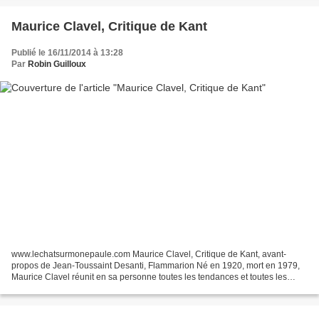
Maurice Clavel, Critique de Kant
Publié le 16/11/2014 à 13:28
Par
Robin Guilloux
www.lechatsurmonepaule.com Maurice Clavel, Critique de Kant, avant-
propos de Jean-Toussaint Desanti, Flammarion Né en 1920, mort en 1979,
Maurice Clavel réunit en sa personne toutes les tendances et toutes les
tentations de son époque tourmentée. Normalien,...