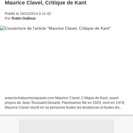
Maurice Clavel, Critique de Kant
Publié le 16/11/2014 à 11:42
Par
Robin Guilloux
www.lechatsurmonepaule.com Maurice Clavel, Critique de Kant, avant-
propos de Jean-Toussaint Desanti, Flammarion Né en 1920, mort en 1979,
Maurice Clavel réunit en sa personne toutes les tendances et toutes les
tentations de son époque tourmentée. Normalien,...