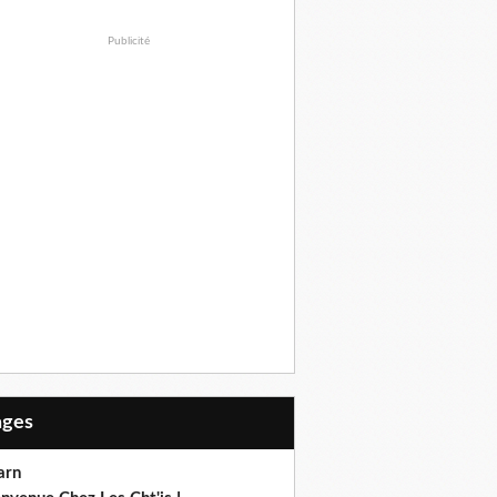
Publicité
Pages
arn