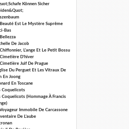
uot;Schafe Können Sicher
iden&Quot;
rszenbaum
 Beauté Est Le Mystère Suprême
ci-Bas
Bellezza
chelle De Jacob
Chiffonnier, L'ange Et Le Petit Bossu
Cimetière D'hiver
Cimetière Juif De Prague
glise Du Perguet Et Les Vitraux De
m En Joong
onard En Toscane
s Coquelicots
s Coquelicots (Hommage À Francis
nge)
 Voyageur Immobile De Carcassone
nventaire De L'aube
cronan