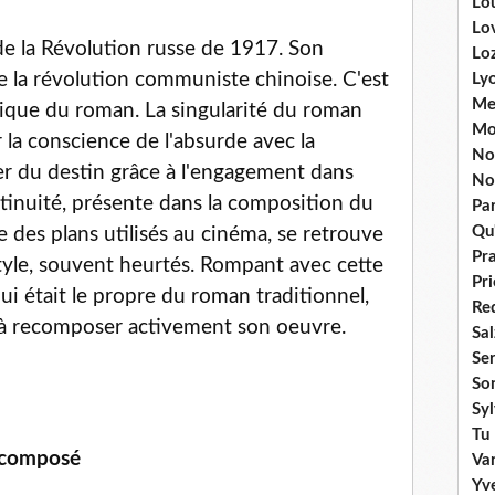
Lou
Lo
de la Révolution russe de 1917. Son
Lo
re la révolution communiste chinoise. C'est
Ly
Me
ique du roman. La singularité du roman
Mo
er la conscience de l'absurde avec la
No
r du destin grâce à l'engagement dans
No
ntinuité, présente dans la composition du
Par
Qu'
 des plans utilisés au cinéma, se retrouve
Pr
style, souvent heurtés. Rompant avec cette
Pr
i était le propre du roman traditionnel,
Re
ur à recomposer activement son oeuvre.
Sa
Se
So
Sy
Tu 
 composé
Va
Yv