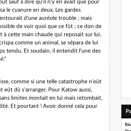
out sauf à dire qu'il n'y en avait que pour
isa le cyanure en deux. Les gardes
 entourait d'une auréole trouble ; mais
ossible de voir quoi que ce fût ; ce don de
it à cette main chaude qui reposait sur lui,
crispa comme un animal, se sépara de lui
orps tendu. Et soudain, il entendit l'une des
é."
oisse, comme si une telle catastrophe n'eût
t eût dû s'arranger. Pour Katow aussi,
sans limites montait en lui mais retombait,
ité. Et pourtant ! Avoir donné cela pour
Bé