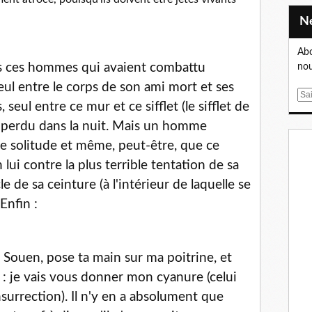
Abo
us ces hommes qui avaient combattu
nou
eul entre le corps de son ami mort et ses
E
ul entre ce mur et ce sifflet (le sifflet de
m
a
) perdu dans la nuit. Mais un homme
i
te solitude et même, peut-être, que ce
l
en lui contre la plus terrible tentation de sa
le de sa ceinture (à l'intérieur de laquelle se
Enfin :
se. Souen, pose ta main sur ma poitrine, et
 : je vais vous donner mon cyanure (celui
insurrection). Il n'y en a absolument que