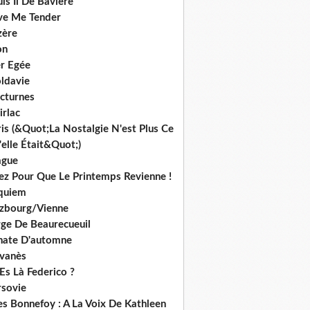
is Ii De Bavière
ve Me Tender
zère
on
r Egée
ldavie
cturnes
irlac
is (&Quot;La Nostalgie N'est Plus Ce
elle Était&Quot;)
ague
iez Pour Que Le Printemps Revienne !
quiem
lzbourg/Vienne
rge De Beaurecueuil
nate D'automne
lvanès
Es Là Federico ?
rsovie
es Bonnefoy : A La Voix De Kathleen