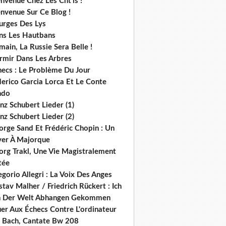
nvenue Chez Les Cht'is !
nvenue Sur Ce Blog !
urges Des Lys
ns Les Hautbans
ain, La Russie Sera Belle !
rmir Dans Les Arbres
hecs : Le Problème Du Jour
derico Garcia Lorca Et Le Conte
ndo
nz Schubert Lieder (1)
nz Schubert Lieder (2)
orge Sand Et Frédéric Chopin : Un
ver À Majorque
org Trakl, Une Vie Magistralement
tée
gorio Allegri : La Voix Des Anges
tav Malher / Friedrich Rückert : Ich
n Der Welt Abhangen Gekommen
er Aux Échecs Contre L'ordinateur
s. Bach, Cantate Bw 208