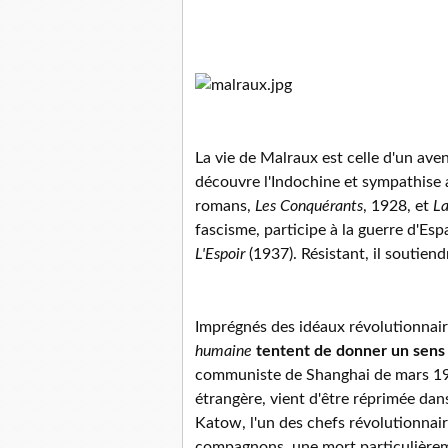
La vie de Malraux est celle d'un aven
découvre l'Indochine et sympathise av
romans,
Les Conquérants
, 1928, et
La
fascisme, participe à la guerre d'Esp
L'Espoir
(1937). Résistant, il soutiend
Imprégnés des idéaux révolutionnair
humaine
tentent de donner un sens à
communiste de Shanghai de mars 1927,
étrangère, vient d'être réprimée dans
Katow, l'un des chefs révolutionnaire
compagnons, une mort particulièreme