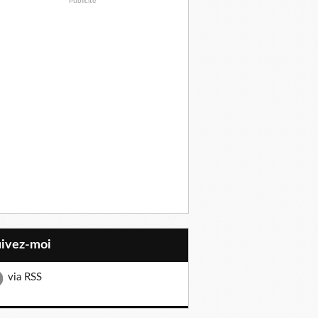
Publicité
uivez-moi
via RSS