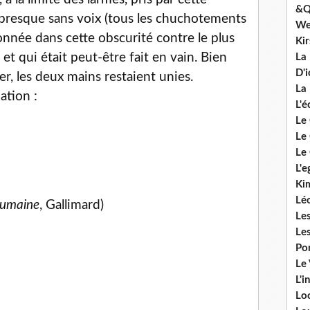
&Q
, presque sans voix (tous les chuchotements
We
donnée dans cette obscurité contre le plus
Ki
 et qui était peut-être fait en vain. Bien
La
D'i
r, les deux mains restaient unies.
La 
ation :
L'é
Le 
Le 
Le 
L'e
Ki
Lé
humaine
, Gallimard)
Le
Le
Po
Le
L'i
Lo