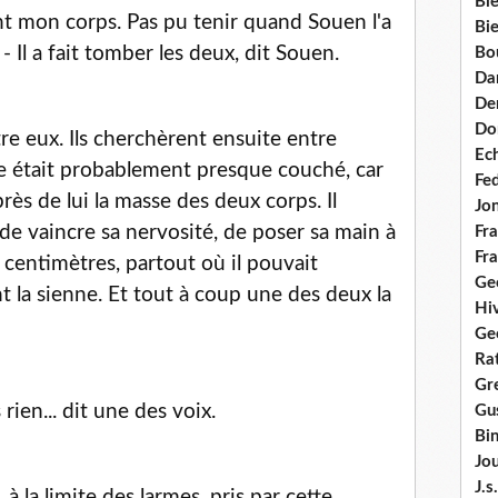
Bie
nt mon corps. Pas pu tenir quand Souen l'a
Bie
 - Il a fait tomber les deux, dit Souen.
Bo
Da
Dem
Do
re eux. Ils cherchèrent ensuite entre
Ec
re était probablement presque couché, car
Fe
près de lui la masse des deux corps. Il
Jo
t de vaincre sa nervosité, de poser sa main à
Fra
Fra
x centimètres, partout où il pouvait
Ge
nt la sienne. Et tout à coup une des deux la
Hi
Ge
Ra
Gre
ien... dit une des voix.
Gus
Bi
Jou
J.
 à la limite des larmes, pris par cette