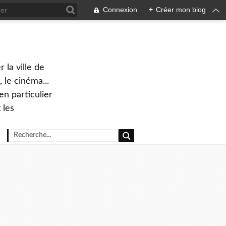
Connexion
+
Créer mon blog
 la ville de
 le cinéma...
en particulier
 les