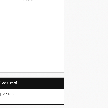
Publicité
uivez-moi
via RSS