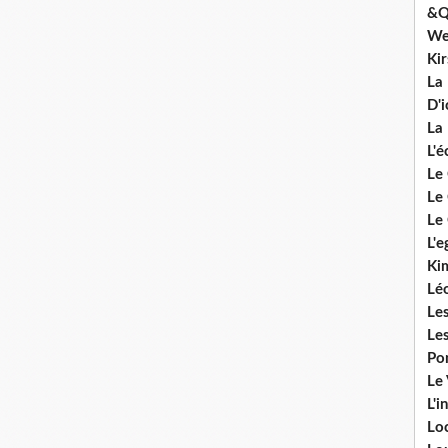
&Q
We
Ki
La
D'i
La 
L'é
Le 
Le 
Le 
L'e
Ki
Lé
Le
Le
Po
Le
L'i
Lo