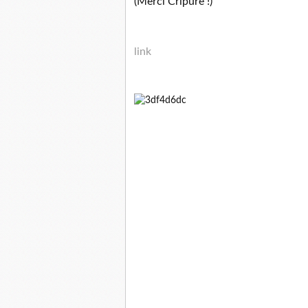
(Merci Cripure !)
link