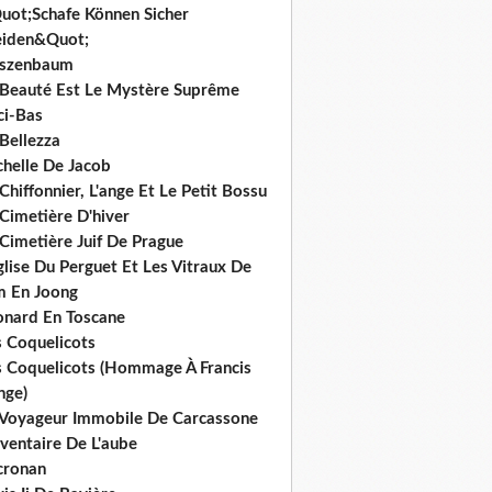
uot;Schafe Können Sicher
iden&Quot;
rszenbaum
 Beauté Est Le Mystère Suprême
ci-Bas
Bellezza
chelle De Jacob
Chiffonnier, L'ange Et Le Petit Bossu
Cimetière D'hiver
Cimetière Juif De Prague
glise Du Perguet Et Les Vitraux De
m En Joong
onard En Toscane
s Coquelicots
s Coquelicots (Hommage À Francis
nge)
 Voyageur Immobile De Carcassone
nventaire De L'aube
cronan