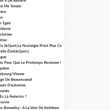
is Ii De Bavière
ve Me Tender
zère
on
r Egée
ldavie
cturnes
irlac
is (&Quot;La Nostalgie N'est Plus Ce
elle Était&Quot;)
ague
iez Pour Que Le Printemps Revienne !
quiem
lzbourg/Vienne
rge De Beaurecueuil
nate D'automne
lvanès
Es Là Federico ?
rsovie
es Bonnefoy : A La Voix De Kathleen