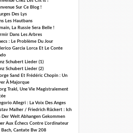
nvenue Chez Les Cht'is !
nvenue Sur Ce Blog !
urges Des Lys
ns Les Hautbans
ain, La Russie Sera Belle !
rmir Dans Les Arbres
hecs : Le Problème Du Jour
derico Garcia Lorca Et Le Conte
ndo
nz Schubert Lieder (1)
nz Schubert Lieder (2)
orge Sand Et Frédéric Chopin : Un
ver À Majorque
org Trakl, Une Vie Magistralement
tée
gorio Allegri : La Voix Des Anges
tav Malher / Friedrich Rückert : Ich
n Der Welt Abhangen Gekommen
er Aux Échecs Contre L'ordinateur
s. Bach, Cantate Bw 208