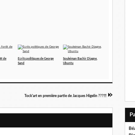
êt de
Ecrits politiques de George
Souleiman Bachir Diagne,
Sand
Ubuntu
Tock'art en première partie de Jacques Higelin ???!!!
Bé