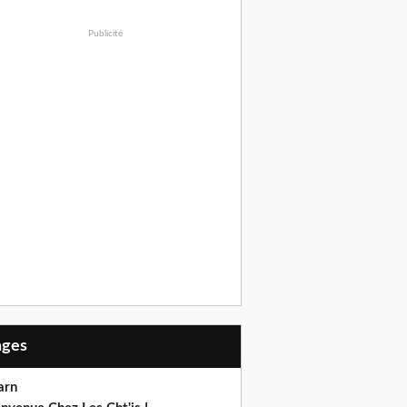
Publicité
Pages
arn