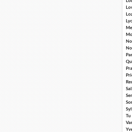
Lou
Lo
Lo
Ly
Me
Mo
No
No
Par
Qu'
Pr
Pr
Re
Sa
Se
So
Sy
Tu 
Va
Yv