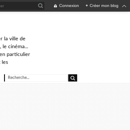
Connexion
+
Créer mon blog
 la ville de
 le cinéma...
en particulier
 les