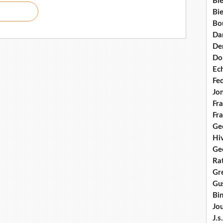
Bie
Bie
Bo
Da
Dem
Do
Ec
Fe
Jo
Fra
Fra
Ge
Hi
Ge
Ra
Gre
Gus
Bi
Jou
J.