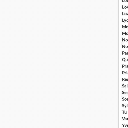
Lou
Lo
Lo
Ly
Me
Mo
No
No
Par
Qu'
Pr
Pr
Re
Sa
Se
So
Sy
Tu 
Va
Yv