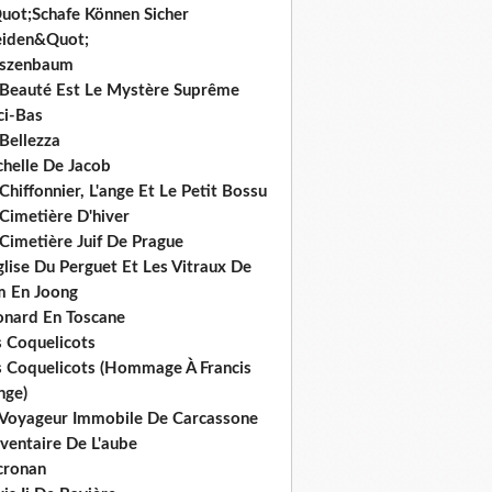
uot;Schafe Können Sicher
iden&Quot;
rszenbaum
 Beauté Est Le Mystère Suprême
ci-Bas
Bellezza
chelle De Jacob
Chiffonnier, L'ange Et Le Petit Bossu
Cimetière D'hiver
Cimetière Juif De Prague
glise Du Perguet Et Les Vitraux De
m En Joong
onard En Toscane
s Coquelicots
s Coquelicots (Hommage À Francis
nge)
 Voyageur Immobile De Carcassone
nventaire De L'aube
cronan