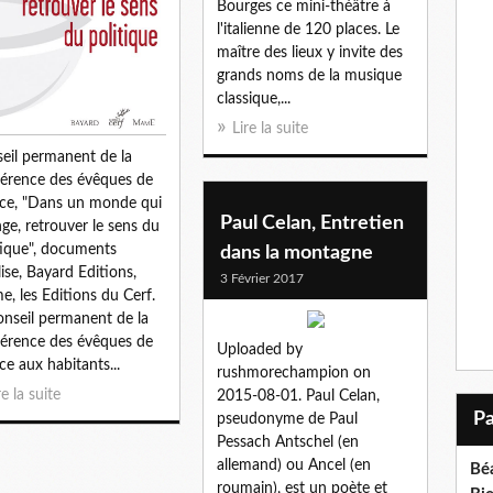
Bourges ce mini-théâtre à
l'italienne de 120 places. Le
maître des lieux y invite des
grands noms de la musique
classique,...
Lire la suite
eil permanent de la
érence des évêques de
ce, "Dans un monde qui
Paul Celan, Entretien
ge, retrouver le sens du
tique", documents
dans la montagne
lise, Bayard Editions,
3 Février 2017
, les Editions du Cerf.
onseil permanent de la
érence des évêques de
Uploaded by
ce aux habitants...
rushmorechampion on
re la suite
2015-08-01. Paul Celan,
pseudonyme de Paul
Pessach Antschel (en
allemand) ou Ancel (en
Bé
roumain), est un poète et