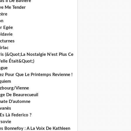
is Ii De Bavière
ve Me Tender
zère
on
r Egée
ldavie
cturnes
irlac
is (&Quot;La Nostalgie N'est Plus Ce
elle Était&Quot;)
ague
iez Pour Que Le Printemps Revienne !
quiem
lzbourg/Vienne
rge De Beaurecueuil
nate D'automne
lvanès
Es Là Federico ?
rsovie
es Bonnefoy : A La Voix De Kathleen