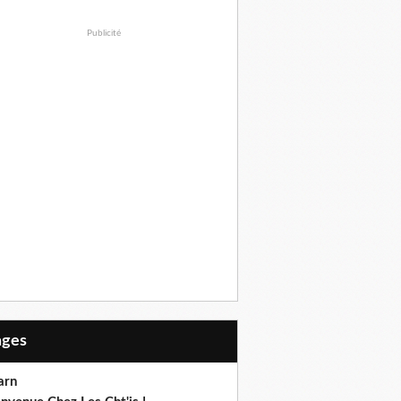
Publicité
Pages
arn