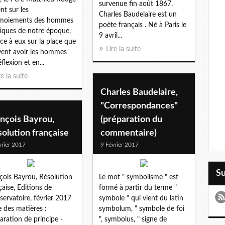
survenue fin août 1867.
ent sur les
Charles Baudelaire est un
rmoiements des hommes
poète français . Né à Paris le
tiques de notre époque,
9 avril...
ace à eux sur la place que
Lire la suite
ent avoir les hommes
flexion et en...
re la suite
Charles Baudelaire,
"Correspondances"
nçois Bayrou,
(préparation du
olution française
commentaire)
vrier 2017
9 Février 2017
S
çois Bayrou, Résolution
Le mot " symbolisme " est
çaise, Editions de
formé à partir du terme "
servatoire, février 2017
symbole " qui vient du latin
e des matières :
symbolum, " symbole de foi
aration de principe -
", symbolus, " signe de