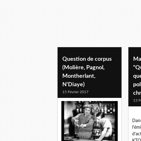
Question de corpus
Ma
(Molière, Pagnol,
"Q
Montherlant,
qu
N'Diaye)
pol
15 Février 2017
chr
13 F
Dans
l'ém
d'ac
KTO,