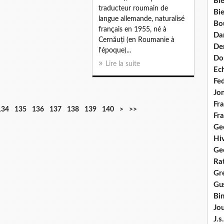
Bie
traducteur roumain de
Bie
langue allemande, naturalisé
Bo
français en 1955, né à
Da
Cernăuți (en Roumanie à
Dem
l'époque)...
Do
Lire la suite
Ec
Fe
Jo
Fra
1
1
1
1
1
2
3
134
135
136
137
138
139
140
>
>>
Fra
5
6
7
8
9
0
0
Ge
0
0
0
0
0
0
0
Hi
Ge
Ra
Gre
Gus
Bi
Jou
J.