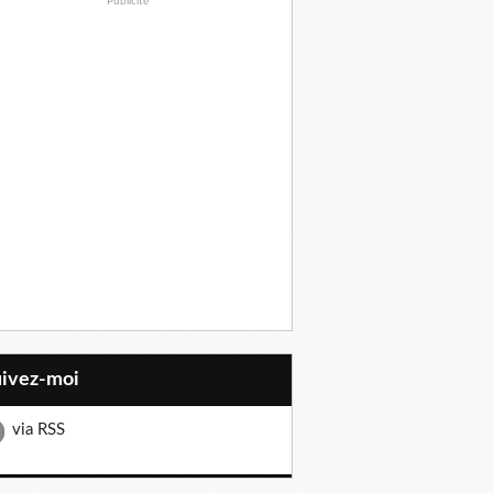
Publicité
uivez-moi
via RSS