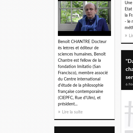
Une 
Etat
la F
- le
méth
Li
Benoît CHANTRE Docteur
ès lettres et éditeur de
sciences humaines, Benoît
Chantre est fellow de la
"D
fondation Imitatio (San
cha
Francisco), membre associé
sen
du Centre international
6 Fé
d'étude de la philosophie
française contemporaine
(CIEPFC, Rue d'Ulm), et
président...
Lire la suite