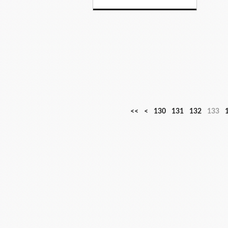
1
1
1
<<
<
130
131
132
133
0
1
2
0
0
0