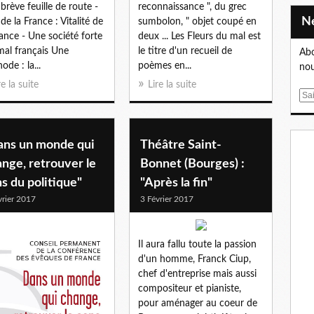
brève feuille de route -
reconnaissance ", du grec
 de la France : Vitalité de
sumbolon, " objet coupé en
rance - Une société forte
deux ... Les Fleurs du mal est
 mal français Une
le titre d'un recueil de
Abo
ode : la...
poèmes en...
nou
re la suite
Lire la suite
E
m
a
i
ans un monde qui
Théâtre Saint-
l
nge, retrouver le
Bonnet (Bourges) :
s du politique"
"Après la fin"
vrier 2017
3 Février 2017
Il aura fallu toute la passion
d'un homme, Franck Ciup,
chef d'entreprise mais aussi
compositeur et pianiste,
pour aménager au coeur de