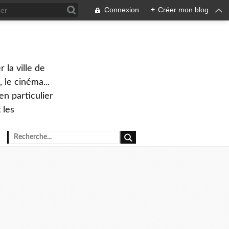
Connexion
+
Créer mon blog
 la ville de
 le cinéma...
en particulier
 les