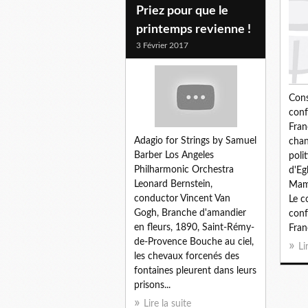
Priez pour que le
printemps revienne !
3 Février 2017
Cons
conf
Fran
Adagio for Strings by Samuel
chan
Barber Los Angeles
poli
Philharmonic Orchestra
d'Eg
Leonard Bernstein,
Mame
conductor Vincent Van
Le c
Gogh, Branche d'amandier
conf
en fleurs, 1890, Saint-Rémy-
Fran
de-Provence Bouche au ciel,
Li
les chevaux forcenés des
fontaines pleurent dans leurs
prisons...
Lire la suite