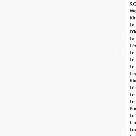
&Q
We
Ki
La
D'i
La 
L'é
Le 
Le 
Le 
L'e
Ki
Lé
Le
Le
Po
Le
L'i
Lo