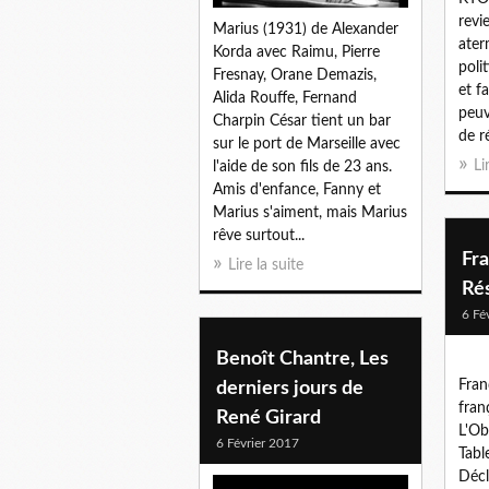
revi
Marius (1931) de Alexander
ate
Korda avec Raimu, Pierre
poli
Fresnay, Orane Demazis,
et f
Alida Rouffe, Fernand
peuv
Charpin César tient un bar
de ré
sur le port de Marseille avec
Li
l'aide de son fils de 23 ans.
Amis d'enfance, Fanny et
Marius s'aiment, mais Marius
rêve surtout...
Fra
Lire la suite
Rés
6 Fé
Benoît Chantre, Les
Fran
derniers jours de
fran
René Girard
L'Ob
6 Février 2017
Tabl
Décl