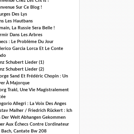
nvenue Chez Les Cht'is !
nvenue Sur Ce Blog !
urges Des Lys
ns Les Hautbans
ain, La Russie Sera Belle !
rmir Dans Les Arbres
hecs : Le Problème Du Jour
derico Garcia Lorca Et Le Conte
ndo
nz Schubert Lieder (1)
nz Schubert Lieder (2)
orge Sand Et Frédéric Chopin : Un
ver À Majorque
org Trakl, Une Vie Magistralement
tée
gorio Allegri : La Voix Des Anges
tav Malher / Friedrich Rückert : Ich
n Der Welt Abhangen Gekommen
er Aux Échecs Contre L'ordinateur
s. Bach, Cantate Bw 208