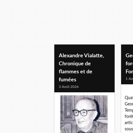
Alexandre Vialatte,
Ge
Chronique de
for
flammes et de
Fo
1 Ao
fumées
3 Août 2026
Quat
Geor
Temp
forê
arti
sous