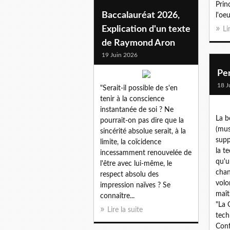
Prin
Baccalauréat 2026,
l'oe
Explication d'un texte
Li
de Raymond Aron
19 Juin 2026
Pen
18 J
"Serait-il possible de s'en
tenir à la conscience
instantanée de soi ? Ne
La 
pourrait-on pas dire que la
(mus
sincérité absolue serait, à la
supp
limite, la coïcidence
la t
incessamment renouvelée de
qu'u
l'être avec lui-même, le
chan
respect absolu des
volo
impression naïves ? Se
maît
connaître...
"La 
Lire la suite
tech
Conf