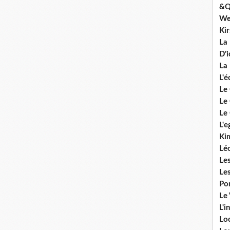
&Q
We
Ki
La
D'i
La 
L'é
Le 
Le 
Le 
L'e
Ki
Lé
Le
Le
Po
Le
L'i
Lo