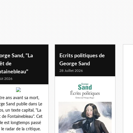
orge Sand, "La
Ecrits politiques de
êt de
George Sand
28 Juillet 2026
ntainebleau"
ût 2026
re ans avant sa mort,
ge Sand publie dans Le
s, un texte capital, "La
t de Fontainebleau". Cet
cle est longtemps passé
 le radar de la critique.