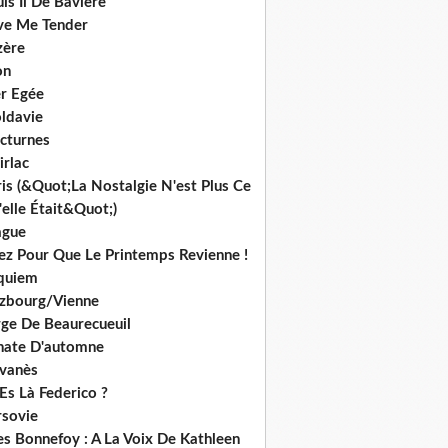
is Ii De Bavière
ve Me Tender
zère
on
r Egée
ldavie
cturnes
irlac
is (&Quot;La Nostalgie N'est Plus Ce
elle Était&Quot;)
ague
iez Pour Que Le Printemps Revienne !
quiem
lzbourg/Vienne
rge De Beaurecueuil
nate D'automne
lvanès
Es Là Federico ?
rsovie
es Bonnefoy : A La Voix De Kathleen