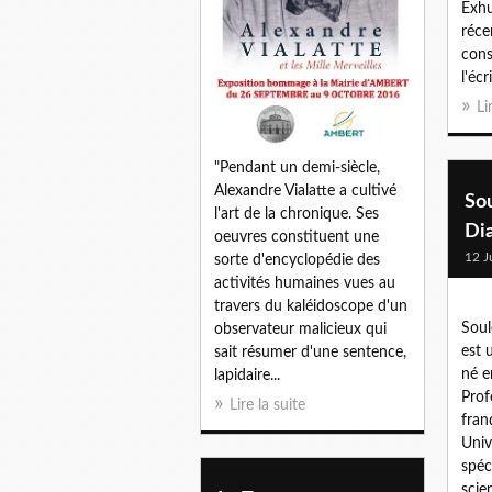
Exhu
récen
cons
l'écr
Li
"Pendant un demi-siècle,
Alexandre Vialatte a cultivé
So
l'art de la chronique. Ses
Di
oeuvres constituent une
12 J
sorte d'encyclopédie des
activités humaines vues au
travers du kaléidoscope d'un
Soul
observateur malicieux qui
est 
sait résumer d'une sentence,
né e
lapidaire...
Prof
Lire la suite
fran
Univ
spéci
scie