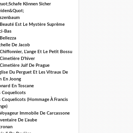
uot;Schafe Können Sicher
iden&Quot;
rszenbaum
 Beauté Est Le Mystère Suprême
ci-Bas
Bellezza
chelle De Jacob
Chiffonnier, L'ange Et Le Petit Bossu
Cimetière D'hiver
Cimetière Juif De Prague
glise Du Perguet Et Les Vitraux De
m En Joong
onard En Toscane
s Coquelicots
s Coquelicots (Hommage À Francis
nge)
 Voyageur Immobile De Carcassone
nventaire De L'aube
cronan