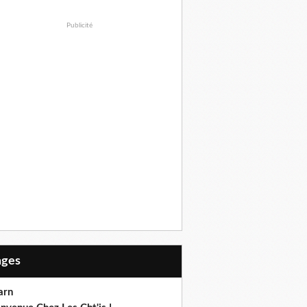
Publicité
Pages
arn