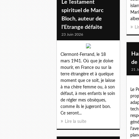
Le Testament
isla
spirituel de Marc
Mari
Bloch, auteur de
albe
l'Etrange défaite
Li
23 Juin 2026
Ha
Clermont-Ferrand, le 18
mars 1941. Où que je doive
de 
mourir, en France ou sur la
21 J
terre étrangère et à quelque
moment que ce soit, je laisse
à ma chère femme ou, à son
Le P
défaut, à mes enfants le soin
prop
de régler mes obsèques,
adap
comme ils le jugeront bon.
tech
Ce seront...
resp
Lire la suite
géné
l'av
plan