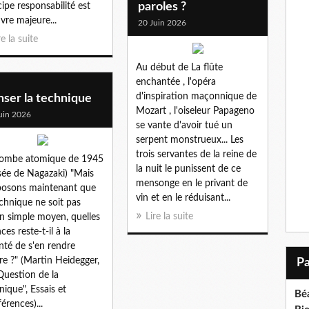
paroles ?
cipe responsabilité est
uvre majeure...
20 Juin 2026
re la suite
Au début de La flûte
enchantée , l'opéra
d'inspiration maçonnique de
ser la technique
Mozart , l'oiseleur Papageno
uin 2026
se vante d'avoir tué un
serpent monstrueux... Les
trois servantes de la reine de
bombe atomique de 1945
la nuit le punissent de ce
ée de Nagazaki) "Mais
mensonge en le privant de
osons maintenant que
vin et en le réduisant...
echnique ne soit pas
Lire la suite
n simple moyen, quelles
ces reste-t-il à la
nté de s'en rendre
re ?" (Martin Heidegger,
Question de la
nique", Essais et
Bé
érences)...