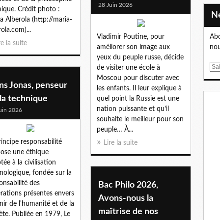
28 Juin 2026
mique. Crédit photo :
a Alberola (http://maria-
rola.com)...
Vladimir Poutine, pour
Abo
re la suite
améliorer son image aux
nou
yeux du peuple russe, décide
E
de visiter une école à
m
Moscou pour discuter avec
ns Jonas, penseur
a
les enfants. Il leur explique à
la technique
i
quel point la Russie est une
l
nation puissante et qu’il
uin 2026
souhaite le meilleur pour son
peuple… À...
rincipe responsabilité
Lire la suite
ose une éthique
tée à la civilisation
nologique, fondée sur la
onsabilité des
Bac Philo 2026,
rations présentes envers
Avons-nous la
enir de l'humanité et de la
maîtrise de nos
ète. Publiée en 1979, Le