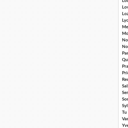
Lou
Lo
Lo
Ly
Me
Mo
No
No
Par
Qu'
Pr
Pr
Re
Sa
Se
So
Sy
Tu 
Va
Yv