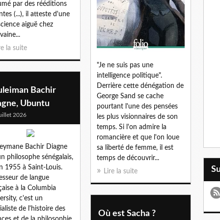
mé par des rééditions
tes (...), il atteste d'une
cience aiguë chez
ivaine...
re la suite
"Je ne suis pas une
intelligence politique".
Derrière cette dénégation de
uleiman Bachir
George Sand se cache
agne, Ubuntu
pourtant l'une des pensées
uillet 2026
les plus visionnaires de son
temps. Si l'on admire la
romancière et que l'on loue
eymane Bachir Diagne
sa liberté de femme, il est
un philosophe sénégalais,
temps de découvrir...
n 1955 à Saint-Louis.
S
Lire la suite
esseur de langue
çaise à la Columbia
ersity, c'est un
aliste de l'histoire des
Où est Sacha ?
nces et de la philosophie