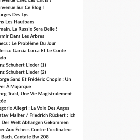
nvenue Chez Les Cht'is !
nvenue Sur Ce Blog !
urges Des Lys
ns Les Hautbans
ain, La Russie Sera Belle !
rmir Dans Les Arbres
hecs : Le Problème Du Jour
derico Garcia Lorca Et Le Conte
ndo
nz Schubert Lieder (1)
nz Schubert Lieder (2)
orge Sand Et Frédéric Chopin : Un
ver À Majorque
org Trakl, Une Vie Magistralement
tée
gorio Allegri : La Voix Des Anges
tav Malher / Friedrich Rückert : Ich
n Der Welt Abhangen Gekommen
er Aux Échecs Contre L'ordinateur
s. Bach, Cantate Bw 208