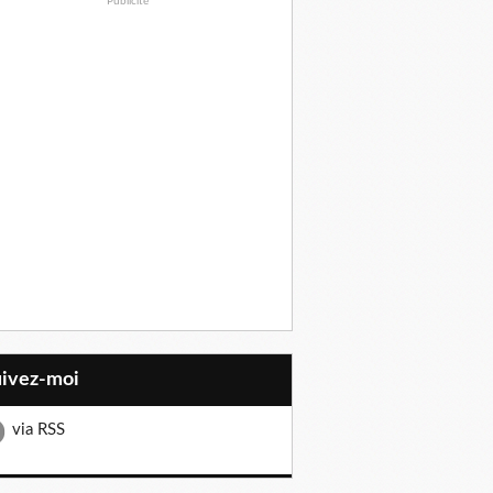
Publicité
uivez-moi
via RSS