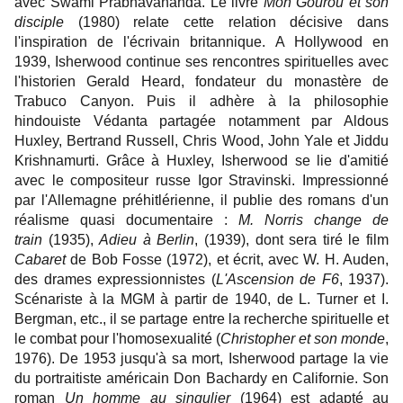
avec Swami Prabhavananda. Le livre
Mon Gourou et son
disciple
(1980) relate cette relation décisive dans
l'inspiration de l'écrivain britannique.
A Hollywood en
1939, Isherwood continue ses rencontres spirituelles avec
l'historien Gerald Heard, fondateur du monastère de
Trabuco Canyon. Puis il adhère à la philosophie
hindouiste Védanta partagée notamment par Aldous
Huxley, Bertrand Russell, Chris Wood, John Yale et Jiddu
Krishnamurti. Grâce à Huxley, Isherwood se lie d'amitié
avec le compositeur russe Igor Stravinski.
Impressionné
par l'Allemagne préhitlérienne, il publie des romans d'un
réalisme quasi documentaire :
M. Norris change de
train
(1935),
Adieu à Berlin
, (1939), dont sera tiré le film
Cabaret
de Bob Fosse (1972), et écrit, avec W. H. Auden,
des drames expressionnistes (
L'Ascension de F6
, 1937).
Scénariste à la MGM à partir de 1940, de L. Turner et I.
Bergman, etc., il se partage entre la recherche spirituelle et
le combat pour l'homosexualité (
Christopher et son monde
,
1976).
De 1953 jusqu'à sa mort, Isherwood partage la vie
du portraitiste américain Don Bachardy en Californie.
Son
roman
Un homme au singulier
(1964) est adapté au