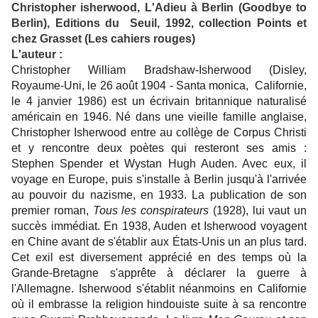
Christopher isherwood, L'Adieu à Berlin (Goodbye to
Berlin), Editions du Seuil, 1992, collection Points et
chez Grasset (Les cahiers rouges)
L'auteur :
Christopher William Bradshaw-Isherwood (Disley,
Royaume-Uni, le 26 août 1904 - Santa monica, Californie,
le 4 janvier 1986) est un écrivain britannique naturalisé
américain en 1946. Né dans une vieille famille anglaise,
Christopher Isherwood entre au collège de Corpus Christi
et y rencontre deux poètes qui resteront ses amis :
Stephen Spender et Wystan Hugh Auden. Avec eux, il
voyage en Europe, puis s'installe à Berlin jusqu'à l'arrivée
au pouvoir du nazisme, en 1933. La publication de son
premier roman,
Tous les conspirateurs
(1928), lui vaut un
succès immédiat. En 1938, Auden et Isherwood voyagent
en Chine avant de s'établir aux États-Unis un an plus tard.
Cet exil est diversement apprécié en des temps où la
Grande-Bretagne s'apprête à déclarer la guerre à
l'Allemagne. Isherwood s'établit néanmoins en Californie
où il embrasse la religion hindouiste suite à sa rencontre