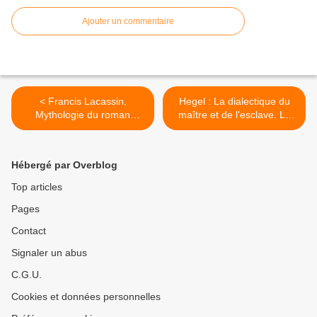
Ajouter un commentaire
< Francis Lacassin,
Hegel : La dialectique du
Mythologie du roman
maître et de l'esclave. La
policier, tome 1
lutte pour la
reconnaissance
(texte+questions) >
Hébergé par Overblog
Top articles
Pages
Contact
Signaler un abus
C.G.U.
Cookies et données personnelles