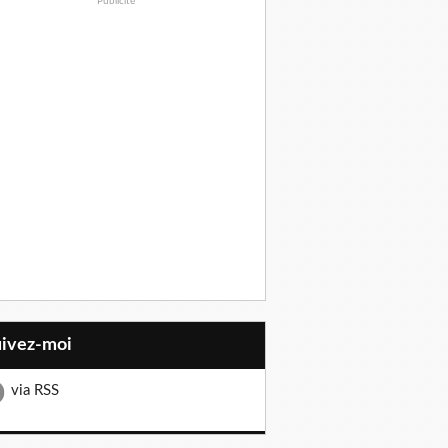
Publicité
uivez-moi
via RSS