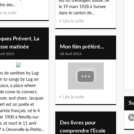
est un théologien suisse, né
ère des...
le 19 mars 1928 à Sursee
re la suite
dans le canton de...
Lire la suite
ques Prévert, La
asse matinée
Mon film préféré...
vril 2013
18 Avril 2013
es de sardines by Lug:
en to songs by Lug on
ace, a place where
le come to connect,
Lire la suite
over, and share. Jacques
S
ert est un poète et
ariste français, né le 4
ier 1900 à Neuilly-sur-
Des livres pour
e, et mort le 11 avril
 à Omonville-la-Petite...
comprendre l'Ecole