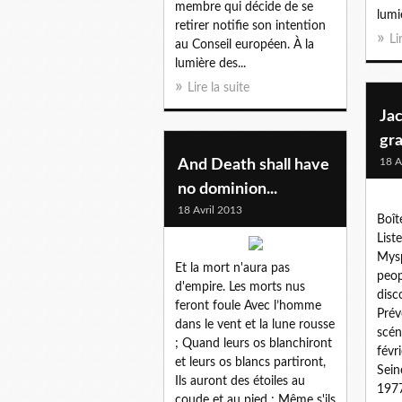
membre qui décide de se
lumi
retirer notifie son intention
Li
au Conseil européen. À la
lumière des...
Lire la suite
Jac
gr
18 A
And Death shall have
no dominion...
18 Avril 2013
Boît
List
Mysp
Et la mort n'aura pas
peop
d'empire. Les morts nus
disc
feront foule Avec l’homme
Prév
dans le vent et la lune rousse
scén
; Quand leurs os blanchiront
févr
et leurs os blancs partiront,
Sein
Ils auront des étoiles au
1977
coude et au pied ; Même s'ils