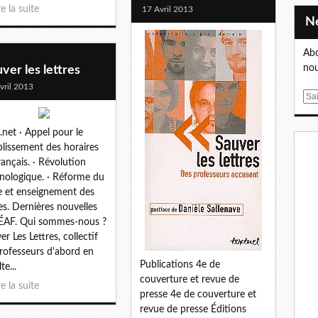
re la suite
17 Avril 2013
Abo
nou
ver les lettres
vril 2013
E
m
a
.net · Appel pour le
i
blissement des horaires
l
rançais. · Révolution
nologique. · Réforme du
e et enseignement des
res. Dernières nouvelles
'ÉAF. Qui sommes-nous ?
er Les Lettres, collectif
rofesseurs d'abord en
Publications 4e de
te...
couverture et revue de
re la suite
presse 4e de couverture et
revue de presse Éditions