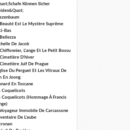
uot;Schafe Können Sicher
iden&Quot;
rszenbaum
 Beauté Est Le Mystère Suprême
ci-Bas
Bellezza
chelle De Jacob
Chiffonnier, L'ange Et Le Petit Bossu
Cimetière D'hiver
Cimetière Juif De Prague
glise Du Perguet Et Les Vitraux De
m En Joong
onard En Toscane
s Coquelicots
s Coquelicots (Hommage À Francis
nge)
 Voyageur Immobile De Carcassone
nventaire De L'aube
cronan