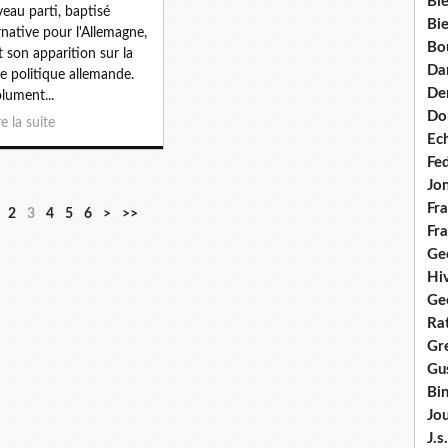
Bie
eau parti, baptisé
Bie
rnative pour l'Allemagne,
Bo
it son apparition sur la
Da
e politique allemande.
Dem
lument...
Do
re la suite
Ec
Fe
Jo
Fra
2
3
4
5
6
>
>>
Fra
Ge
Hi
Ge
Ra
Gre
Gus
Bi
Jou
J.