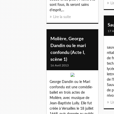
Li
sont fous, ils seront sains
d’esprit,...
Lire la suite
Sau
17 A
Molière, George
Dandin ou le mari
sauv
confondu (Acte I,
réta
de f
scène 1)
tech
16 Avril 2013
lycé
lett
de l
George Dandin ou le Mari
Sauv
confondu est une comédie-
de p
ballet en trois actes de
révol
Molière, avec musique de
Li
Jean-Baptiste Lully. Elle fut
créée à Versailles le 18 juillet
1668, puis donnée au public