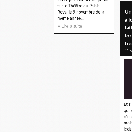
sur le Théâtre du Palais-
Un
Royal le 9 novembre de la
même année....
all
Lire la suite
fai
fo
tra
15 A
Et s
qui s
récr
mois
légi