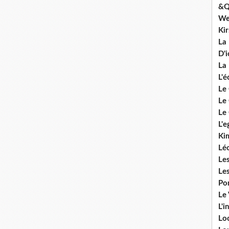
&Q
We
Ki
La
D'i
La 
L'é
Le 
Le 
Le 
L'e
Ki
Lé
Le
Le
Po
Le
L'i
Lo