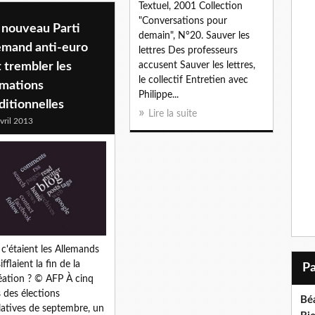
Textuel, 2001 Collection
"Conversations pour
 nouveau Parti
demain", N°20. Sauver les
emand anti-euro
lettres Des professeurs
t trembler les
accusent Sauver les lettres,
le collectif Entretien avec
rmations
Philippe...
ditionnelles
Lire la suite
vril 2013
i c'étaient les Allemands
ifflaient la fin de la
éation ? © AFP À cinq
 des élections
Bé
slatives de septembre, un