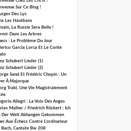
nvenue Chez Les Cht'is !
nvenue Sur Ce Blog !
urges Des Lys
ns Les Hautbans
ain, La Russie Sera Belle !
rmir Dans Les Arbres
hecs : Le Problème Du Jour
derico Garcia Lorca Et Le Conte
ndo
nz Schubert Lieder (1)
nz Schubert Lieder (2)
orge Sand Et Frédéric Chopin : Un
ver À Majorque
org Trakl, Une Vie Magistralement
tée
gorio Allegri : La Voix Des Anges
tav Malher / Friedrich Rückert : Ich
n Der Welt Abhangen Gekommen
er Aux Échecs Contre L'ordinateur
s. Bach, Cantate Bw 208