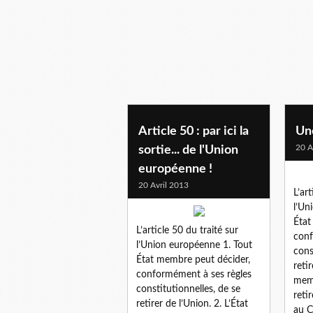
Article 50 : par ici la
Une
20 A
sortie... de l'Union
européenne !
20 Avril 2013
L’ar
l’Un
État
L’article 50 du traité sur
conf
l’Union européenne 1. Tout
cons
État membre peut décider,
retir
conformément à ses règles
memb
constitutionnelles, de se
reti
retirer de l’Union. 2. L’État
au C