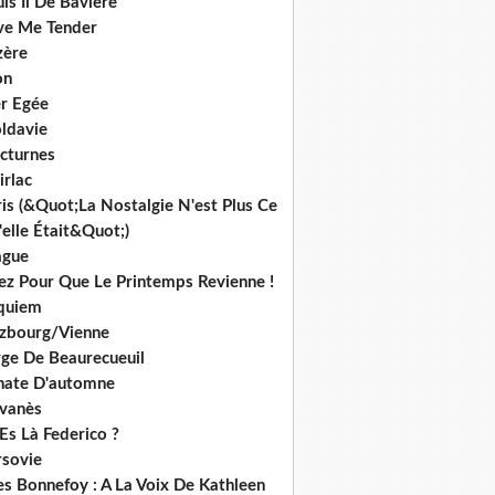
is Ii De Bavière
ve Me Tender
zère
on
r Egée
ldavie
cturnes
irlac
is (&Quot;La Nostalgie N'est Plus Ce
elle Était&Quot;)
ague
iez Pour Que Le Printemps Revienne !
quiem
lzbourg/Vienne
rge De Beaurecueuil
nate D'automne
lvanès
Es Là Federico ?
rsovie
es Bonnefoy : A La Voix De Kathleen