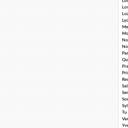
Lou
Lo
Lo
Ly
Me
Mo
No
No
Par
Qu'
Pr
Pr
Re
Sa
Se
So
Sy
Tu 
Va
Yv