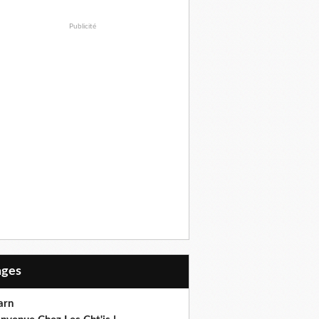
Publicité
Pages
arn