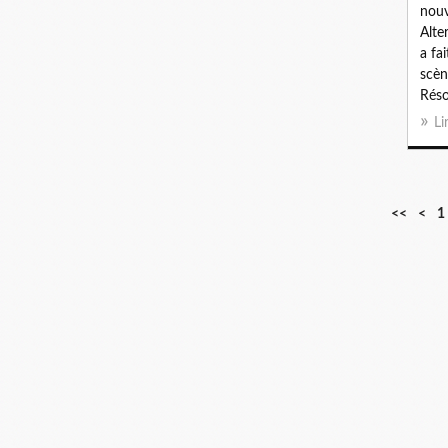
nouv
Alte
a fa
scèn
Réso
Li
<<
<
1