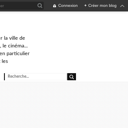
Connexion
+
Créer mon blog
 la ville de
 le cinéma...
en particulier
 les