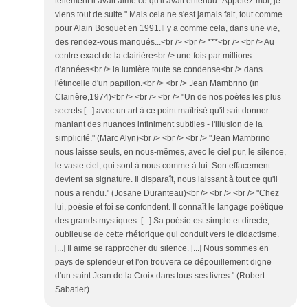
tellement il avait aimé ce qu'il avait entendu."Appelez-moi, je
viens tout de suite." Mais cela ne s'est jamais fait, tout comme
pour Alain Bosquet en 1991.Il y a comme cela, dans une vie,
des rendez-vous manqués...<br /> <br /> ***<br /> <br /> Au
centre exact de la clairière<br /> une fois par millions
d'années<br /> la lumière toute se condense<br /> dans
l'étincelle d'un papillon.<br /> <br /> Jean Mambrino (in
Clairière,1974)<br /> <br /> <br /> "Un de nos poètes les plus
secrets [...] avec un art à ce point maîtrisé qu'il sait donner -
maniant des nuances infiniment subtiles - l'illusion de la
simplicité." (Marc Alyn)<br /> <br /> <br /> "Jean Mambrino
nous laisse seuls, en nous-mêmes, avec le ciel pur, le silence,
le vaste ciel, qui sont à nous comme à lui. Son effacement
devient sa signature. Il disparaît, nous laissant à tout ce qu'il
nous a rendu." (Josane Duranteau)<br /> <br /> <br /> "Chez
lui, poésie et foi se confondent. Il connaît le langage poétique
des grands mystiques. [...] Sa poésie est simple et directe,
oublieuse de cette rhétorique qui conduit vers le didactisme.
[...] Il aime se rapprocher du silence. [...] Nous sommes en
pays de splendeur et l'on trouvera ce dépouillement digne
d'un saint Jean de la Croix dans tous ses livres." (Robert
Sabatier)