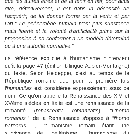
que les autres êtres et de la tenir en fief, pour ainsi
dire, définitivement, il est dans la nécessité de
l'acquérir, de lui donner forme par la vertu et par
l'art." Le phénomène humain n'est plus substance
mais liberté et la volonté d'artificialité prime sur la
propension à se conformer à un modèle déterminé
ou à une autorité normative."
La référence explicite à l'humanisme n'intervient
qu'à la page 47 (édition bilingue Aubier-Montaigne)
du texte. Selon Heidegger, c'est au temps de la
République romaine que pour la première fois
l'
humanitas
est considérée expressément sous ce
nom. Ce qu'on appelle la Renaissance des XIV et
XVème siècles en Italie est une renaissance de la
romanité (
renascentia
romanitatis
). "
L'homo
romanus
" de la Renaissance s'oppose à "
l'homo
barbarus
", l'humanisme romain étant une
survivance de l'hellénisme. L'humanisme du