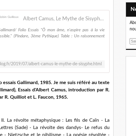
Albert Camus, Le Mythe de Sisyphe - Le blog de Robin Guilloux
Abo
nou
llimard/ Folio Essais "Ô mon âme, n'aspire pas à la vie
ssible." (Pindare, 3ème Pythique) Table : Un raisonnement
E
m
a
i
blog.fr/2019/07/albert-camus-le-mythe-de-sisyphe.html
l
o essais Gallimard, 1985. Je me suis référé au texte
llimard), Essais d'Albert Camus, introduction par R.
ar R. Quilliot et L. Faucon, 1965.
 II. La révolte métaphysique : Les fils de Caïn - La
ttres (Sade) - La révolte des dandys- Le refus du
ue - Nietzsche et le nihilisme - La poésie révoltée -