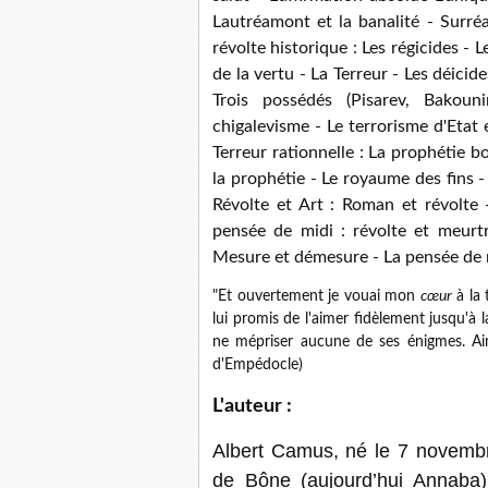
Lautréamont et la banalité - Surréal
révolte historique : Les régicides - 
de la vertu - La Terreur - Les déicid
Trois possédés (Pisarev, Bakoun
chigalevisme - Le terrorisme d'Etat e
Terreur rationnelle : La prophétie b
la prophétie - Le royaume des fins - 
Révolte et Art : Roman et révolte -
pensée de midi : révolte et meurtr
Mesure et démesure - La pensée de 
"Et ouvertement je vouai mon
cœur
à la 
lui promis de l'aimer fidèlement jusqu'à l
ne mépriser aucune de ses énigmes. Ainsi
d'Empédocle)
L'auteur :
Albert Camus, né le 7 novembr
de Bône (aujourd’hui Annaba),