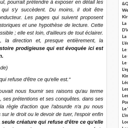
eul, pourrait prétendre à exposer en détail les
&Q
qui s'y succèdent. Du moins, il doit être
We
conducteur. Les pages qui suivent proposent
Ki
La
toriques et une hypothèse de lecture. Cette
D'i
ble ; elle est loin, d'ailleurs de tout éclairer.
La 
, la direction et, presque entièrement, la
L'é
istoire prodigieuse qui est évoquée ici est
Le 
en.
Le 
Le 
ade)
L'e
Ki
ui refuse d'être ce qu'elle est."
Lé
Le
ouvait nous fournir ses raisons qu'au terme
Le
s, ses prétentions et ses conquêtes. dans ses
Po
la règle d'action que l'absurde n'a pu nous
Le
ur le droit ou le devoir de tuer, l'espoir enfin
L'i
seule créature qui refuse d'être ce qu'elle
Lo