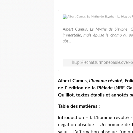
Albert Camus, Le Mythe de Sisyphe, Ga
immortelle, mais épuise le champ du po
abs...
http://lechatsurmonepaule.over-
Albert Camus,
L'homme révolté,
Foli
de l' édition de la Pléiade (NRF Ga
Quilliot, textes établis et annotés p
Table des matières :
Introduction - I. L'homme révolté -
négation absolue - Un homme de Le
salut - L'affirmation absolue L'uniq