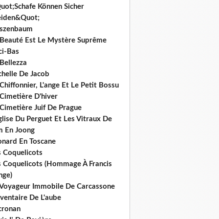
uot;Schafe Können Sicher
iden&Quot;
rszenbaum
 Beauté Est Le Mystère Suprême
ci-Bas
Bellezza
chelle De Jacob
Chiffonnier, L'ange Et Le Petit Bossu
Cimetière D'hiver
Cimetière Juif De Prague
glise Du Perguet Et Les Vitraux De
m En Joong
onard En Toscane
s Coquelicots
s Coquelicots (Hommage À Francis
nge)
 Voyageur Immobile De Carcassone
nventaire De L'aube
cronan