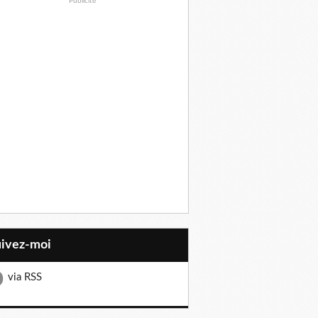
Publicité
uivez-moi
via RSS