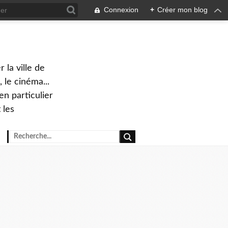
Connexion
+
Créer mon blog
 la ville de
 le cinéma...
en particulier
 les