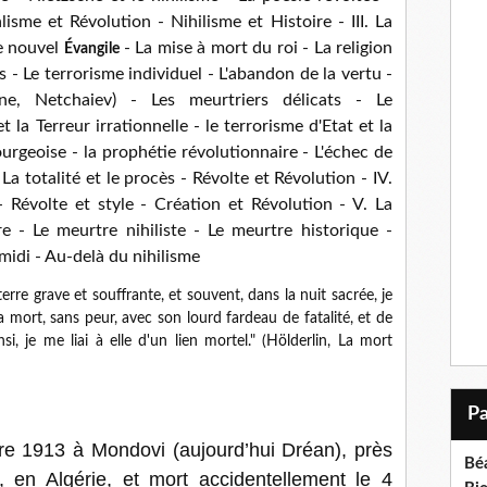
isme et Révolution - Nihilisme et Histoire - III. La
Le nouvel
- La mise à mort du roi - La religion
Évangile
es - Le terrorisme individuel - L'abandon de la vertu -
ine, Netchaiev) - Les meurtriers délicats - Le
t la Terreur irrationnelle - le terrorisme d'Etat et la
ourgeoise - la prophétie révolutionnaire - L'échec de
La totalité et le procès - Révolte et Révolution - IV.
 Révolte et style - Création et Révolution - V. La
e - Le meurtre nihiliste - Le meurtre historique -
midi - Au-delà du nihilisme
terre grave et souffrante, et souvent, dans la nuit sacrée, je
a mort, sans peur, avec son lourd fardeau de fatalité, et de
, je me liai à elle d'un lien mortel." (Hölderlin, La mort
e 1913 à Mondovi (aujourd’hui Dréan), près
Bé
 en Algérie, et mort accidentellement le 4