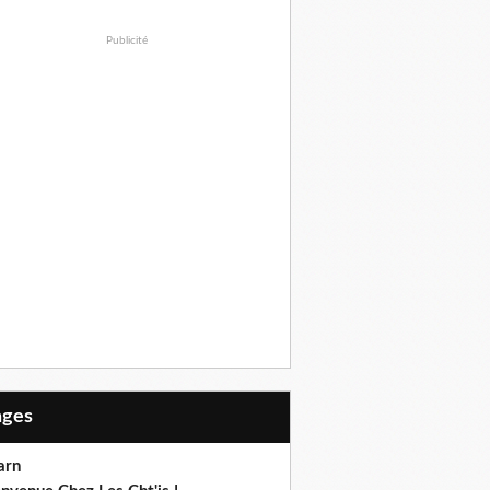
Publicité
Pages
arn