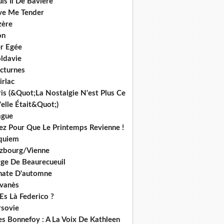
is Ii De Bavière
ve Me Tender
zère
on
r Egée
ldavie
cturnes
irlac
is (&Quot;La Nostalgie N'est Plus Ce
elle Était&Quot;)
ague
iez Pour Que Le Printemps Revienne !
quiem
lzbourg/Vienne
rge De Beaurecueuil
nate D'automne
lvanès
Es Là Federico ?
rsovie
es Bonnefoy : A La Voix De Kathleen