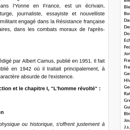
Bie
dans l'Yonne en France, est un écrivain,
Bie
urge, journaliste, essayiste et nouvelliste
Bo
Da
te militant engagé dans la Résistance française
Dem
taires, dans les combats moraux de l'après-
Do
Ec
Fe
Jo
digé par Albert Camus, publié en 1951. Il fait
Fra
Fra
lié en 1942 où il traitait principalement, à
Ge
caractère absurde de l'existence.
Hi
Ge
ction et le chapitre I, "L'homme révolté" :
Ra
Gre
Gus
en
Bi
Jou
hysique ou historique, s'offrent justement à
J.