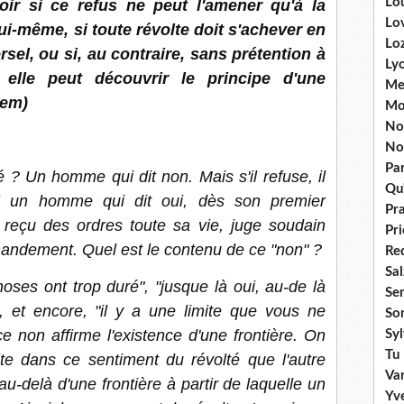
Lou
oir si ce refus ne peut l'amener qu'à la
Lo
ui-même, si toute révolte doit s'achever en
Lo
rsel, ou si, au contraire, sans prétention à
Ly
 elle peut découvrir le principe d'une
Me
dem)
Mo
No
No
Par
 ? Un homme qui dit non. Mais s'il refuse, il
Qu'
i un homme qui dit oui, dès son premier
Pr
reçu des ordres toute sa vie, juge soudain
Pr
ndement. Quel est le contenu de ce "non" ?
Re
Sa
choses ont trop duré", "jusque là oui, au-de là
Se
", et encore, "il y a une limite que vous ne
So
non affirme l'existence d'une frontière. On
Sy
Tu 
te dans ce sentiment du révolté que l'autre
Va
 au-delà d'une frontière à partir de laquelle un
Yv