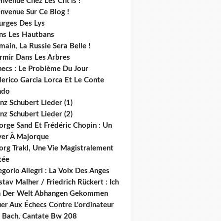
nvenue Chez Les Cht'is !
nvenue Sur Ce Blog !
urges Des Lys
ns Les Hautbans
ain, La Russie Sera Belle !
rmir Dans Les Arbres
hecs : Le Problème Du Jour
derico Garcia Lorca Et Le Conte
ndo
nz Schubert Lieder (1)
nz Schubert Lieder (2)
orge Sand Et Frédéric Chopin : Un
ver À Majorque
org Trakl, Une Vie Magistralement
tée
gorio Allegri : La Voix Des Anges
tav Malher / Friedrich Rückert : Ich
n Der Welt Abhangen Gekommen
er Aux Échecs Contre L'ordinateur
s. Bach, Cantate Bw 208