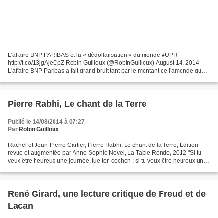
L’affaire BNP PARIBAS et la « dédollarisation » du monde #UPR
http://t.co/13jgAjeCpZ Robin Guilloux (@RobinGuilloux) August 14, 2014
L'affaire BNP Paribas a fait grand bruit tant par le montant de l'amende que
par le chef d'accusation. En effet, BNP devra...
Pierre Rabhi, Le chant de la Terre
Publié le 14/08/2014 à 07:27
Par
Robin Guilloux
Rachel et Jean-Pierre Cartier, Pierre Rabhi, Le chant de la Terre, Edition
revue et augmentée par Anne-Sophie Novel, La Table Ronde, 2012 "Si tu
veux être heureux une journée, tue ton cochon ; si tu veux être heureux une
année, marie-toi ; si tu veux...
René Girard, une lecture critique de Freud et de
Lacan