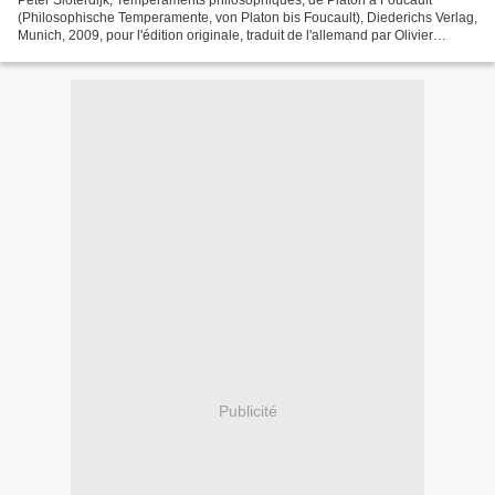
Peter Sloterdijk, Tempéraments philosophiques, de Platon à Foucault
(Philosophische Temperamente, von Platon bis Foucault), Diederichs Verlag,
Munich, 2009, pour l'édition originale, traduit de l'allemand par Olivier
Mannoni, Libella - Maren Sell, coll....
Publicité