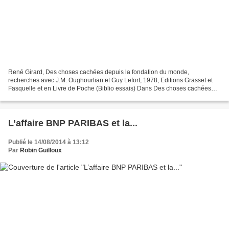
René Girard, Des choses cachées depuis la fondation du monde,
recherches avec J.M. Oughourlian et Guy Lefort, 1978, Editions Grasset et
Fasquelle et en Livre de Poche (Biblio essais) Dans Des choses cachées
depuis la fondation du monde (Livre II, L'Ecriture...
L’affaire BNP PARIBAS et la...
Publié le 14/08/2014 à 13:12
Par
Robin Guilloux