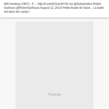
Will Hunting (1997) - 5 - - http://t.co/e6O1aUbY45 via @Dailymotion Robin
Guilloux (@RobinGuilloux) August 12, 2014 Petite tirade de Sean... La balle
est dans ton camp !
Publicité