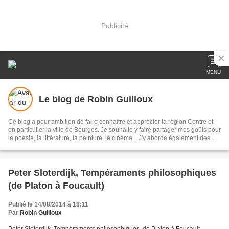
Publicité
MENU
Le blog de Robin Guilloux
Ce blog a pour ambition de faire connaître et apprécier la région Centre et
en particulier la ville de Bourges. Je souhaite y faire partager mes goûts pour
la poésie, la littérature, la peinture, le cinéma... J'y aborde également des
questions qui me tiennent à cœur, souvent liées à l'actualité, en particulier le
système scolaire (je suis enseignant), mais aussi la politique au sens large
du terme et les problèmes de société.
Peter Sloterdijk, Tempéraments philosophiques
(de Platon à Foucault)
Publié le 14/08/2014 à 18:11
Par
Robin Guilloux