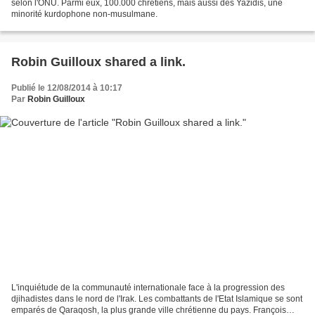
selon l'ONU. Parmi eux, 100.000 chrétiens, mais aussi des Yazidis, une
minorité kurdophone non-musulmane.
Robin Guilloux shared a link.
Publié le 12/08/2014 à 10:17
Par
Robin Guilloux
L'inquiétude de la communauté internationale face à la progression des
djihadistes dans le nord de l'Irak. Les combattants de l'Etat Islamique se sont
emparés de Qaraqosh, la plus grande ville chrétienne du pays. François