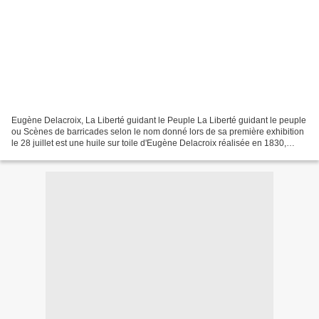
Eugène Delacroix, La Liberté guidant le Peuple La Liberté guidant le peuple
ou Scènes de barricades selon le nom donné lors de sa première exhibition
le 28 juillet est une huile sur toile d'Eugène Delacroix réalisée en 1830,
inspirée de la révolution...