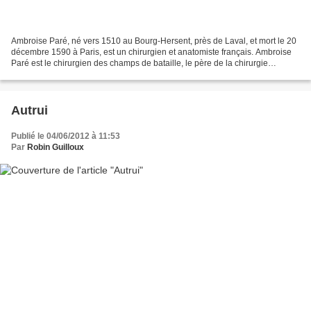
Ambroise Paré, né vers 1510 au Bourg-Hersent, près de Laval, et mort le 20
décembre 1590 à Paris, est un chirurgien et anatomiste français. Ambroise
Paré est le chirurgien des champs de bataille, le père de la chirurgie
moderne. Il est l'inventeur de...
Autrui
Publié le 04/06/2012 à 11:53
Par
Robin Guilloux