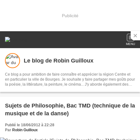
Publicité
MENU
Le blog de Robin Guilloux
Ce blog a pour ambition de faire connaître et apprécier la région Centre et
en particulier la ville de Bourges. Je souhaite y faire partager mes goûts pour
la poésie, la littérature, la peinture, le cinéma... J'y aborde également des
questions qui me tiennent à cœur, souvent liées à l'actualité, en particulier le
système scolaire (je suis enseignant), mais aussi la politique au sens large
du terme et les problèmes de société.
Sujets de Philosophie, Bac TMD (technique de la
musique et de la danse)
Publié le 18/06/2012 à 22:28
Par
Robin Guilloux