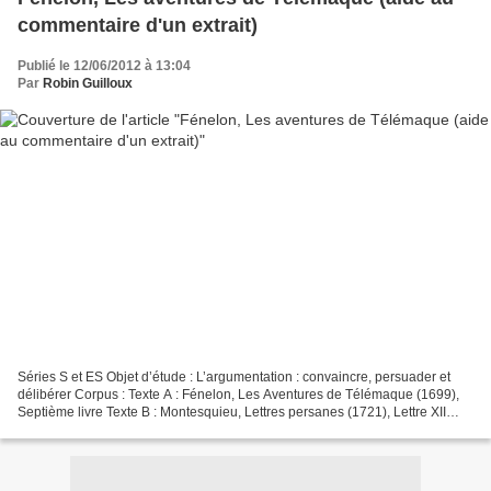
commentaire d'un extrait)
Publié le 12/06/2012 à 13:04
Par
Robin Guilloux
Séries S et ES Objet d’étude : L’argumentation : convaincre, persuader et
délibérer Corpus : Texte A : Fénelon, Les Aventures de Télémaque (1699),
Septième livre Texte B : Montesquieu, Lettres persanes (1721), Lettre XII
Texte C : Voltaire, Candide (1759),...