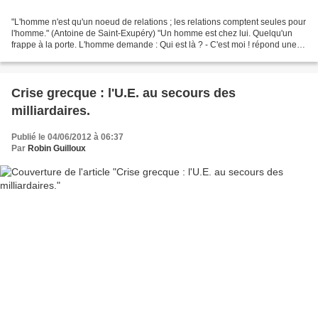
"L'homme n'est qu'un noeud de relations ; les relations comptent seules pour
l'homme." (Antoine de Saint-Exupéry) "Un homme est chez lui. Quelqu'un
frappe à la porte. L'homme demande : Qui est là ? - C'est moi ! répond une
voix L'homme ouvre la porte...
Crise grecque : l'U.E. au secours des
milliardaires.
Publié le 04/06/2012 à 06:37
Par
Robin Guilloux