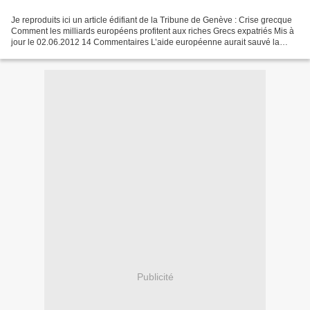
Je reproduits ici un article édifiant de la Tribune de Genève : Crise grecque
Comment les milliards européens profitent aux riches Grecs expatriés Mis à
jour le 02.06.2012 14 Commentaires L’aide européenne aurait sauvé la
deuxième banque de Grèce, l'EFG-Eurobank,...
Publicité