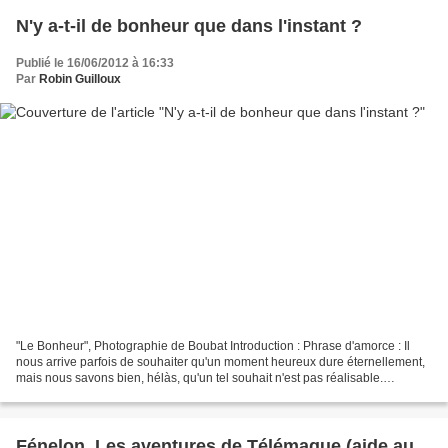
N'y a-t-il de bonheur que dans l'instant ?
Publié le 16/06/2012 à 16:33
Par
Robin Guilloux
"Le Bonheur", Photographie de Boubat Introduction : Phrase d'amorce : Il
nous arrive parfois de souhaiter qu'un moment heureux dure éternellement,
mais nous savons bien, hélàs, qu'un tel souhait n'est pas réalisable.
Définition : Le bonheur est un état...
Fénelon, Les aventures de Télémaque (aide au