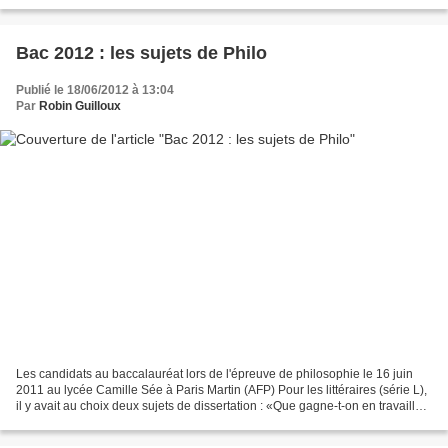
l'ensemble des activités...
Bac 2012 : les sujets de Philo
Publié le 18/06/2012 à 13:04
Par
Robin Guilloux
Les candidats au baccalauréat lors de l'épreuve de philosophie le 16 juin
2011 au lycée Camille Sée à Paris Martin (AFP) Pour les littéraires (série L),
il y avait au choix deux sujets de dissertation : «Que gagne-t-on en travaillant
? » et «Toute croyance...