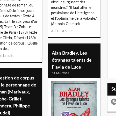
t d'étude : Le
obscur surgissent des
onnage de roman, du
monstres." "Il faut allier le
ème siècle à nos jours
pessimisme de l'intelligence
us de textes : Texte A :
et l'optimisme de la volonté."
ac, La fille aux yeux d'or
(Antonio Gramsci)
5) Texte B : Zola, Le
Lire la suite
re de Paris (1873) Texte
Le Clézio, Désert (1980)
tion de corpus : Quelle
n de...
Alan Bradley, Les
re la suite
étranges talents de
Flavia de Luce
31 Mai 2014
estion de corpus
 le personnage de
S
man (Marivaux,
be-Grillet,
dera, Philippe
udel)