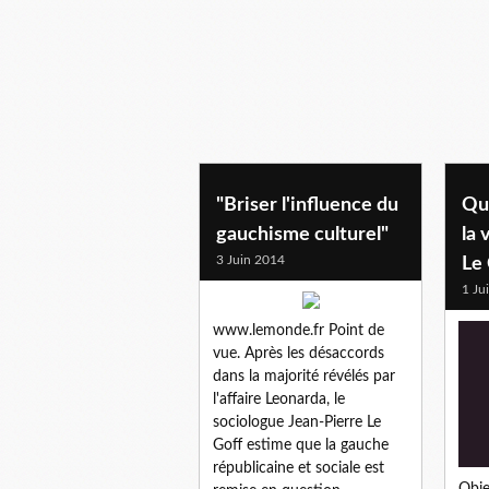
"Briser l'influence du
Que
gauchisme culturel"
la 
3 Juin 2014
Le 
1 Ju
www.lemonde.fr Point de
vue. Après les désaccords
dans la majorité révélés par
l'affaire Leonarda, le
sociologue Jean-Pierre Le
Goff estime que la gauche
républicaine et sociale est