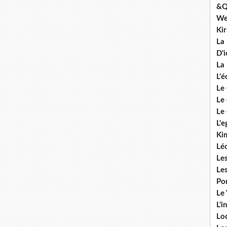
&Q
We
Ki
La
D'i
La 
L'é
Le 
Le 
Le 
L'e
Ki
Lé
Le
Le
Po
Le
L'i
Lo