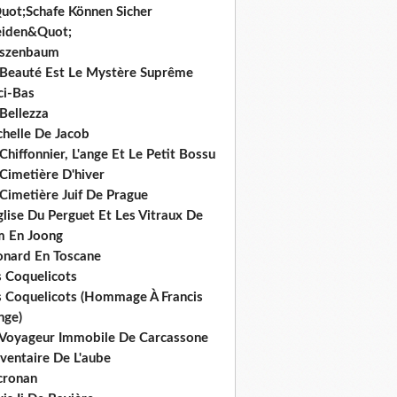
uot;Schafe Können Sicher
iden&Quot;
rszenbaum
 Beauté Est Le Mystère Suprême
ci-Bas
Bellezza
chelle De Jacob
Chiffonnier, L'ange Et Le Petit Bossu
Cimetière D'hiver
Cimetière Juif De Prague
glise Du Perguet Et Les Vitraux De
m En Joong
onard En Toscane
s Coquelicots
s Coquelicots (Hommage À Francis
nge)
 Voyageur Immobile De Carcassone
nventaire De L'aube
cronan