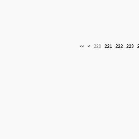
2
2
<<
<
220
221
222
223
0
1
0
0