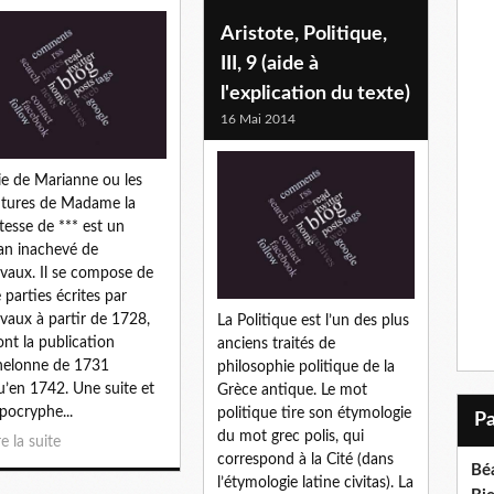
Aristote, Politique,
III, 9 (aide à
l'explication du texte)
16 Mai 2014
ie de Marianne ou les
tures de Madame la
esse de *** est un
n inachevé de
vaux. Il se compose de
 parties écrites par
vaux à partir de 1728,
La Politique est l’un des plus
ont la publication
anciens traités de
helonne de 1731
philosophie politique de la
u’en 1742. Une suite et
Grèce antique. Le mot
apocryphe...
politique tire son étymologie
du mot grec polis, qui
re la suite
correspond à la Cité (dans
Bé
l’étymologie latine civitas). La