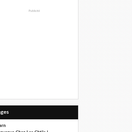
Publicité
Pages
arn