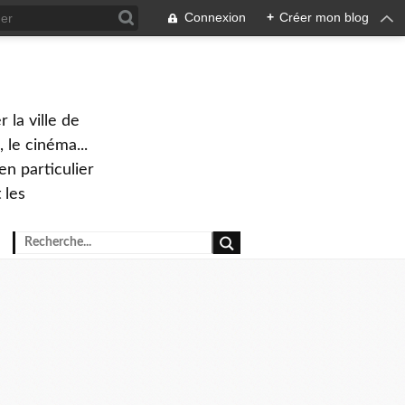
Connexion
+
Créer mon blog
 la ville de
 le cinéma...
en particulier
 les