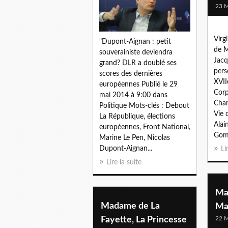
23 M
Virg
"Dupont-Aignan : petit
de M
souverainiste deviendra
Jacq
grand? DLR a doublé ses
pers
scores des dernières
XVII
européennes Publié le 29
Corp
mai 2014 à 9:00 dans
Cham
Politique Mots-clés : Debout
Vie 
La République, élections
Alai
européennes, Front National,
Gomm
Marine Le Pen, Nicolas
Dupont-Aignan...
Li
Lire la suite
Mar
Madame de La
Mar
Fayette, La Princesse
22 M