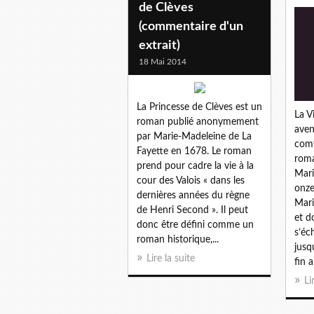
de Clèves
(commentaire d'un
extrait)
18 Mai 2014
La Princesse de Clèves est un
La V
roman publié anonymement
aven
par Marie-Madeleine de La
comt
Fayette en 1678. Le roman
roma
prend pour cadre la vie à la
Mari
cour des Valois « dans les
onze
dernières années du règne
Mari
de Henri Second ». Il peut
et d
donc être défini comme un
s’éc
roman historique,...
jusq
Lire la suite
fin 
Li