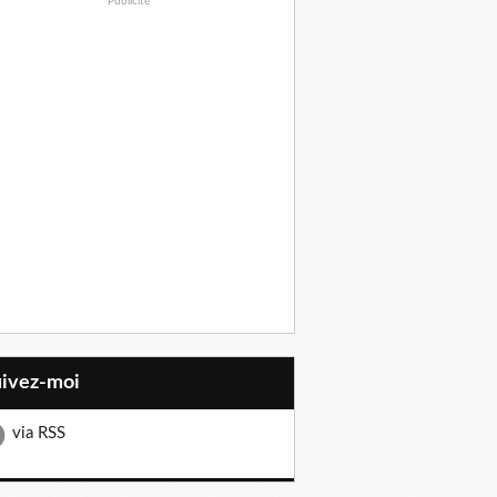
Publicité
uivez-moi
via RSS