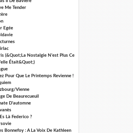
is Ii De Bavière
ve Me Tender
zère
on
r Egée
ldavie
cturnes
irlac
is (&Quot;La Nostalgie N'est Plus Ce
elle Était&Quot;)
ague
iez Pour Que Le Printemps Revienne !
quiem
lzbourg/Vienne
rge De Beaurecueuil
nate D'automne
lvanès
Es Là Federico ?
rsovie
es Bonnefoy : A La Voix De Kathleen