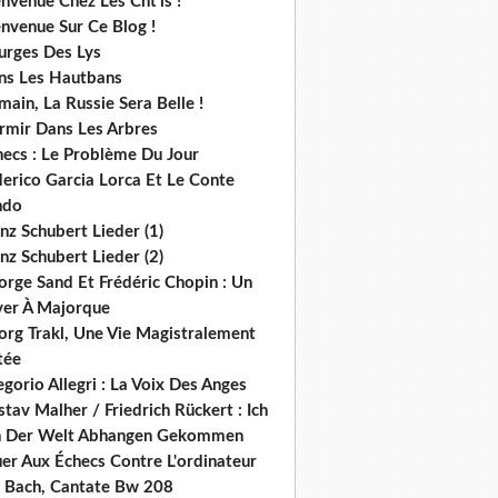
nvenue Chez Les Cht'is !
nvenue Sur Ce Blog !
urges Des Lys
ns Les Hautbans
ain, La Russie Sera Belle !
rmir Dans Les Arbres
hecs : Le Problème Du Jour
derico Garcia Lorca Et Le Conte
ndo
nz Schubert Lieder (1)
nz Schubert Lieder (2)
orge Sand Et Frédéric Chopin : Un
ver À Majorque
org Trakl, Une Vie Magistralement
tée
gorio Allegri : La Voix Des Anges
tav Malher / Friedrich Rückert : Ich
n Der Welt Abhangen Gekommen
er Aux Échecs Contre L'ordinateur
s. Bach, Cantate Bw 208