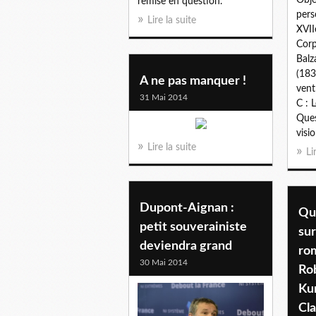
Obje
remise en question.
pers
Lire la suite
XVII
Corp
Balz
(183
A ne pas manquer !
vent
31 Mai 2014
C : 
Ques
visio
Lire la suite
Li
Dupont-Aignan :
Qu
petit souverainiste
sur
deviendra grand
ro
30 Mai 2014
Rob
Kun
Cla