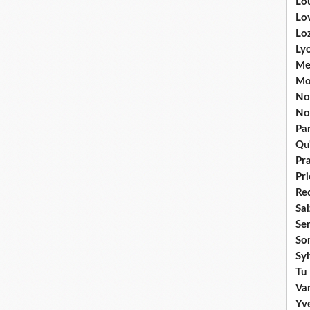
Lou
Lo
Lo
Ly
Me
Mo
No
No
Par
Qu'
Pr
Pr
Re
Sa
Se
So
Sy
Tu 
Va
Yv