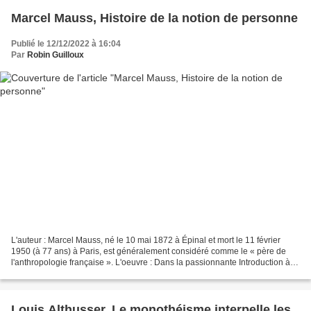
Marcel Mauss, Histoire de la notion de personne
Publié le 12/12/2022 à 16:04
Par
Robin Guilloux
L'auteur : Marcel Mauss, né le 10 mai 1872 à Épinal et mort le 11 février
1950 (à 77 ans) à Paris, est généralement considéré comme le « père de
l'anthropologie française ». L'oeuvre : Dans la passionnante Introduction à
l'œuvre de Marcel Mauss, Claude...
Louis Althusser, Le monothéisme interpelle les