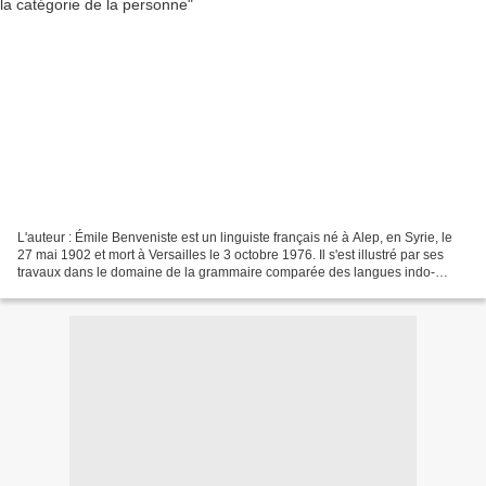
L'auteur : Émile Benveniste est un linguiste français né à Alep, en Syrie, le
27 mai 1902 et mort à Versailles le 3 octobre 1976. Il s'est illustré par ses
travaux dans le domaine de la grammaire comparée des langues indo-
européennes, ainsi qu'en linguistique...