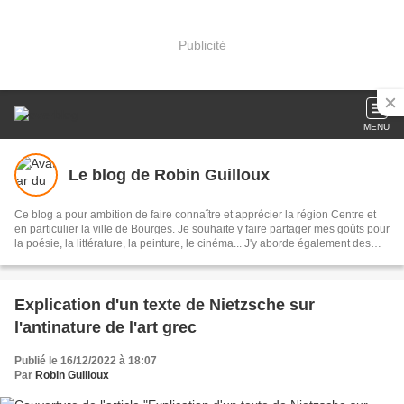
Publicité
MENU
Le blog de Robin Guilloux
Ce blog a pour ambition de faire connaître et apprécier la région Centre et
en particulier la ville de Bourges. Je souhaite y faire partager mes goûts pour
la poésie, la littérature, la peinture, le cinéma... J'y aborde également des
questions qui me tiennent à cœur, souvent liées à l'actualité, en particulier le
système scolaire (je suis enseignant), mais aussi la politique au sens large
du terme et les problèmes de société.
Explication d'un texte de Nietzsche sur
l'antinature de l'art grec
Publié le 16/12/2022 à 18:07
Par
Robin Guilloux