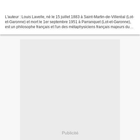
L'auteur : Louis Lavelle, né le 15 juillet 1883 à Saint-Martin-de-Villeréal (Lot-
et-Garonne) et mort le 1er septembre 1951 à Parranquet (Lot-et-Garonne),
est un philosophe français et l'un des métaphysiciens français majeurs du
XXe siècle. Représentant...
Publicité