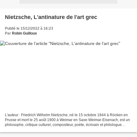
Nietzsche, L'antinature de l'art grec
Publié le 15/12/2022 à 16:23
Par
Robin Guilloux
L'auteur : Friedrich Wilhelm Nietzsche, né le 15 octobre 1844 à Röcken en
Prusse et mort le 25 août 1900 à Weimar en Saxe-Weimar-Eisenach, est un
philosophe, critique culturel, compositeur, poète, écrivain et philologue
allemand dont l'œuvre a exercé...