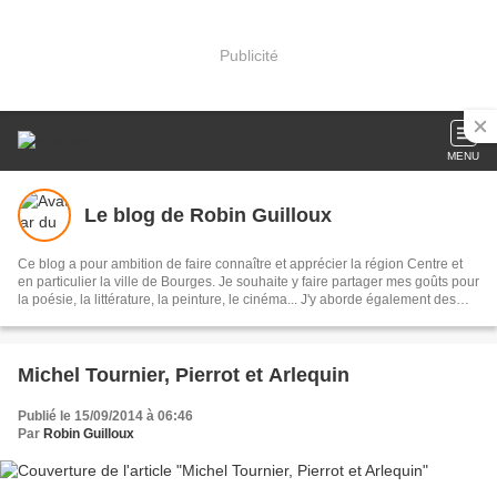
Publicité
MENU
Le blog de Robin Guilloux
Ce blog a pour ambition de faire connaître et apprécier la région Centre et
en particulier la ville de Bourges. Je souhaite y faire partager mes goûts pour
la poésie, la littérature, la peinture, le cinéma... J'y aborde également des
questions qui me tiennent à cœur, souvent liées à l'actualité, en particulier le
système scolaire (je suis enseignant), mais aussi la politique au sens large
du terme et les problèmes de société.
Michel Tournier, Pierrot et Arlequin
Publié le 15/09/2014 à 06:46
Par
Robin Guilloux