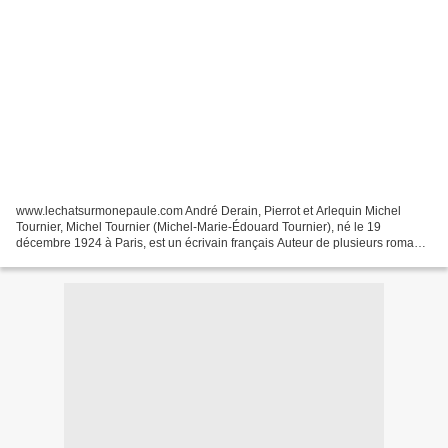
www.lechatsurmonepaule.com André Derain, Pierrot et Arlequin Michel
Tournier, Michel Tournier (Michel-Marie-Édouard Tournier), né le 19
décembre 1924 à Paris, est un écrivain français Auteur de plusieurs romans
remarqués dont Le Roi des Aulnes, couronné...