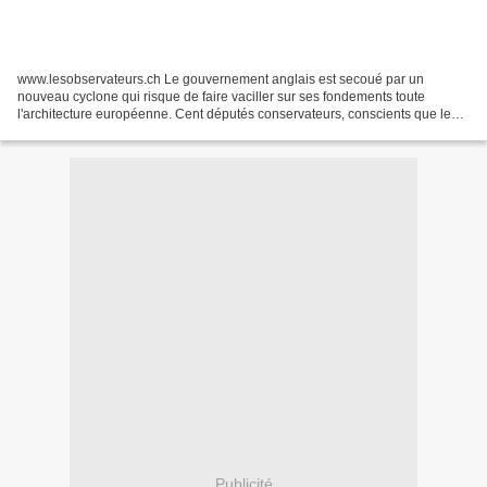
www.lesobservateurs.ch Le gouvernement anglais est secoué par un
nouveau cyclone qui risque de faire vaciller sur ses fondements toute
l'architecture européenne. Cent députés conservateurs, conscients que les
indépendantistes de l'UKIP s'envolent dans...
Publicité