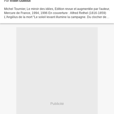
Par
Robin Guilloux
Michel Tournier, Le miroir des idées, Edition revue et augmentée par l'auteur,
Mercure de France, 1994, 1996 En couverture : Alfred Rethel (1816-1859)
L'Angélus de la mort "Le soleil levant illumine la campagne. Du clocher de
l'église s'égrène la sonnerie...
Publicité