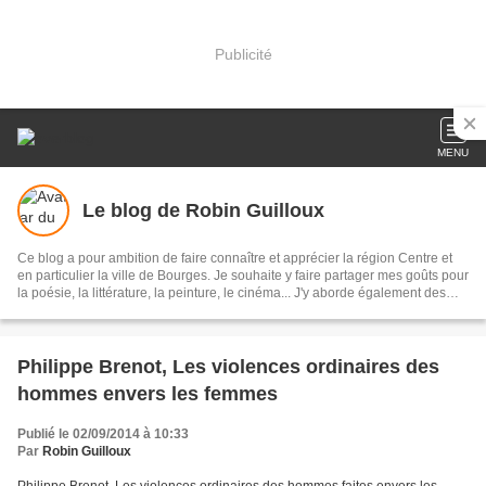
Publicité
MENU
Le blog de Robin Guilloux
Ce blog a pour ambition de faire connaître et apprécier la région Centre et
en particulier la ville de Bourges. Je souhaite y faire partager mes goûts pour
la poésie, la littérature, la peinture, le cinéma... J'y aborde également des
questions qui me tiennent à cœur, souvent liées à l'actualité, en particulier le
système scolaire (je suis enseignant), mais aussi la politique au sens large
du terme et les problèmes de société.
Philippe Brenot, Les violences ordinaires des
hommes envers les femmes
Publié le 02/09/2014 à 10:33
Par
Robin Guilloux