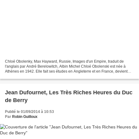
Chloé Obolenky, Max Hayward, Russie, Images d'un Empire, traduit de
l'anglais par André Berelowitch, Albin Michel Chloé Obolenski est née à
Athènes en 1942. Elle fait ses études en Angleterre et en France, devient
décoratrice de théâtre à Paris et commence...
Jean Dufournet, Les Très Riches Heures du Duc
de Berry
Publié le 01/09/2014 à 10:53
Par
Robin Guilloux