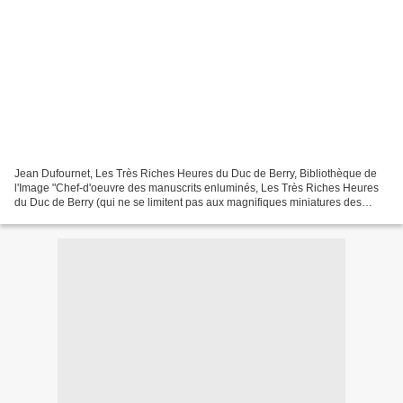
Jean Dufournet, Les Très Riches Heures du Duc de Berry, Bibliothèque de
l'Image "Chef-d'oeuvre des manuscrits enluminés, Les Très Riches Heures
du Duc de Berry (qui ne se limitent pas aux magnifiques miniatures des
douze mois de l'année), justifient leur...