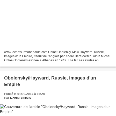
www.lechatsurmonepaule.com Chloé Obolenky, Maw Hayward, Russie,
Images d'un Empire, traduit de l'anglais par André Berelowitch, Albin Michel
Chloé Obolenski est née à Athènes en 1942. Elle fait ses études en
Angleterre et en France, devient décoratrice...
Obolensky/Hayward, Russie, images d'un
Empire
Publié le 01/09/2014 à 11:28
Par
Robin Guilloux