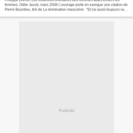
Philippe Brenot, Les violences ordinaires des hommes faites envers les
femmes, Odile Jacob, mars 2008 L'ouvrage porte en exergue une citation de
Pierre Bourdieu, tiré de La domination masculine : "Et j'ai aussi toujours vu
dans la domination masculine,...
Publicité